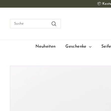
Zum
📦
Koste
Inhalt
springen
Suche
Suche
Neuheiten
Geschenke
Seif