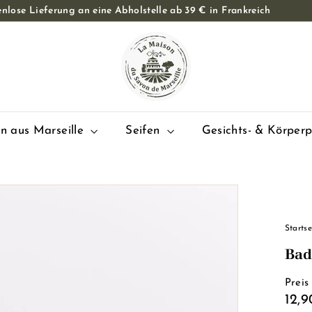
nlose Lieferung an eine Abholstelle ab 39 € in Frankreich
Diashow
L
Pause
a
M
a
i
s
en aus Marseille
Seifen
Gesichts- & Körper
o
n
d
u
S
Startse
a
Bad
v
o
Preis
n
Reg
12,9
d