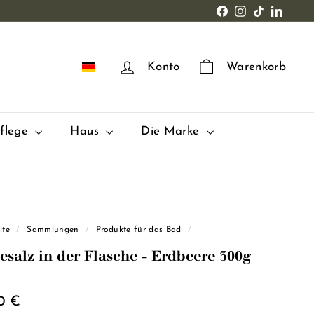
Facebook
Instagram
TikTok
LinkedI
DE
Konto
Warenkorb
pflege
Haus
Die Marke
ite
/
Sammlungen
/
Produkte für das Bad
/
esalz in der Flasche - Erdbeere 300g
ulärer
12,90
0 €