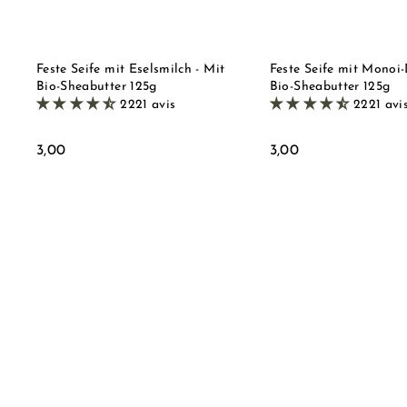
h
e
o
n
p
k
o
r
Feste Seife mit Eselsmilch - Mit
Feste Seife mit Monoi-
b
Bio-Sheabutter 125g
Bio-Sheabutter 125g
l
2221 avis
2221 avi
e
g
e
3
3
3,00
3,00
n
,
,
0
0
0
0