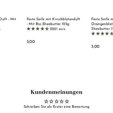
h
h
e
e
o
o
n
n
p
p
k
k
o
o
r
r
Duft - Mit
Feste Seife mit Kirschblütenduft
Feste Seife m
b
b
- Mit Bio-Sheabutter 125g
Orangenblüte
l
l
Sheabutter 1
s
2221 avis
e
e
g
g
e
e
3
3,00
n
n
3
3,00
,
,
0
0
0
0
Kundenmeinungen
Schreiben Sie als Erster eine Bewertung