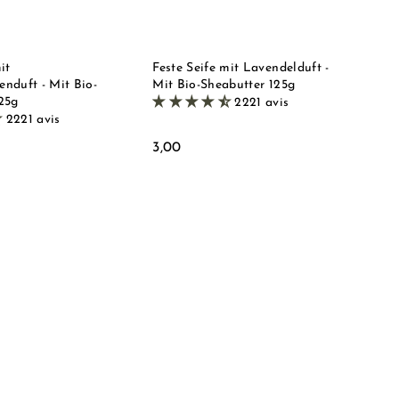
h
h
e
e
o
o
n
n
p
p
k
k
o
o
r
r
it
Feste Seife mit Lavendelduft -
b
b
nduft - Mit Bio-
Mit Bio-Sheabutter 125g
l
l
25g
2221 avis
e
e
2221 avis
g
g
e
e
3
3,00
n
n
,
0
0