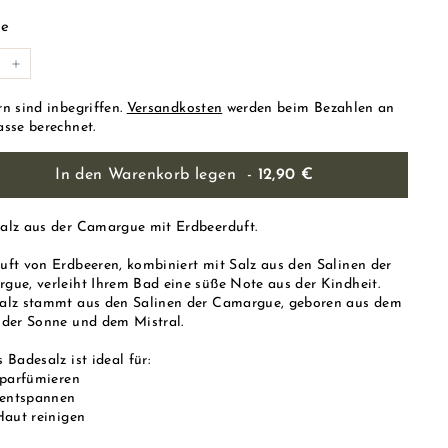
s
€
e
+
rn sind inbegriffen.
Versandkosten
werden beim Bezahlen an
asse berechnet.
In den Warenkorb legen
-
12,90 €
alz aus der Camargue mit Erdbeerduft.
uft von Erdbeeren, kombiniert mit Salz aus den Salinen der
gue, verleiht Ihrem Bad eine süße Note aus der Kindheit.
alz stammt aus den Salinen der Camargue, geboren aus dem
 der Sonne und dem Mistral.
 Badesalz ist ideal für:
h parfümieren
h entspannen
Haut reinigen