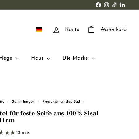
Facebook
Instagram
TikTok
LinkedI
DE
Konto
Warenkorb
pflege
Haus
Die Marke
ite
/
Sammlungen
/
Produkte für das Bad
/
el für feste Seife aus 100% Sisal
11cm
13 avis