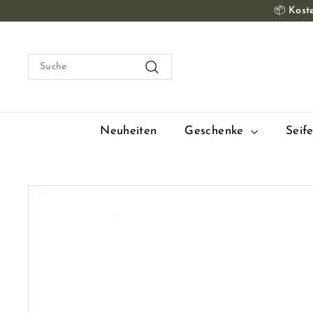
Zum
📦
Koste
Inhalt
springen
Suche
Suche
Neuheiten
Geschenke
Seif