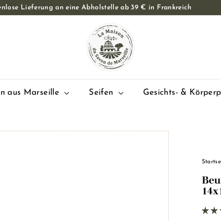
nlose Lieferung an eine Abholstelle ab 39 € in Frankreich
Diashow
L
Pause
a
M
a
i
s
en aus Marseille
Seifen
Gesichts- & Körper
o
n
d
u
S
Startse
a
Beut
v
14x
o
n
d