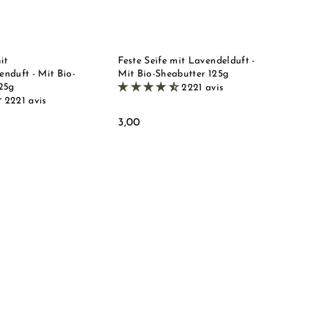
r
r
h
h
e
e
o
o
n
n
p
p
k
k
o
o
r
r
it
Feste Seife mit Lavendelduft -
b
b
nduft - Mit Bio-
Mit Bio-Sheabutter 125g
l
l
25g
2221 avis
e
e
2221 avis
g
g
e
e
3
3,00
n
n
,
0
0