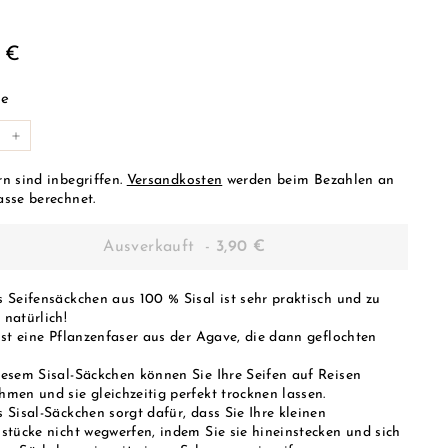
ulärer
3,90
0 €
s
€
e
+
rn sind inbegriffen.
Versandkosten
werden beim Bezahlen an
asse berechnet.
Ausverkauft
-
3,90 €
s Seifensäckchen aus 100 % Sisal ist sehr praktisch und zu
 natürlich!
 ist eine Pflanzenfaser aus der Agave, die dann geflochten
iesem Sisal-Säckchen können Sie Ihre Seifen auf Reisen
hmen und sie gleichzeitig perfekt trocknen lassen.
 Sisal-Säckchen sorgt dafür, dass Sie Ihre kleinen
nstücke nicht wegwerfen, indem Sie sie hineinstecken und sich