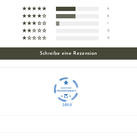
6
6
1
0
0
Schreibe eine Rezension
100.0