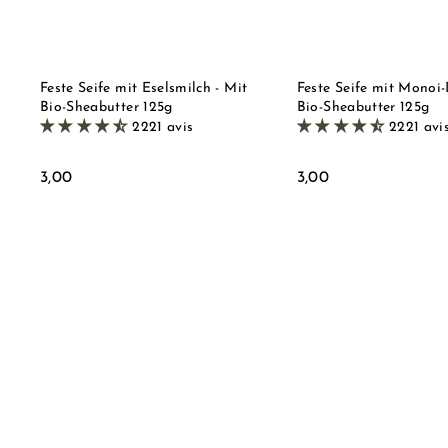
r
h
e
o
n
p
k
o
r
Feste Seife mit Eselsmilch - Mit
Feste Seife mit Monoi-
b
Bio-Sheabutter 125g
Bio-Sheabutter 125g
l
2221 avis
2221 avi
e
g
e
3
3
3,00
3,00
n
,
,
0
0
0
0