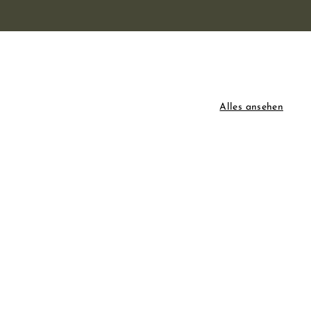
Alles ansehen
S
S
c
c
h
h
I
I
n
n
n
n
e
e
d
d
l
l
e
e
l
l
n
n
e
e
W
W
r
r
a
a
S
S
r
r
h
h
e
e
o
o
n
n
p
p
k
k