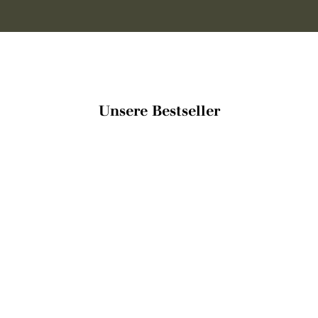
Unsere Bestseller
S
S
c
c
h
h
I
I
n
n
n
n
e
e
d
d
l
l
e
e
l
l
n
n
e
e
W
W
r
r
a
a
S
S
r
r
h
h
e
e
o
o
n
n
p
p
k
k