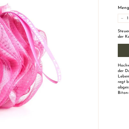
Prei
e
Meng
M
a
-
r
Steue
s
der K
e
i
l
l
Hochw
der D
e)
Leben
regt 
abges
Biton