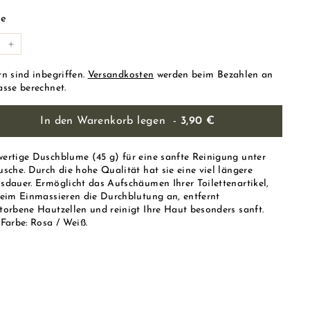
s
€
e
+
rn sind inbegriffen.
Versandkosten
werden beim Bezahlen an
asse berechnet.
In den Warenkorb legen
-
3,90 €
ertige Duschblume (45 g) für eine sanfte Reinigung unter
usche. Durch die hohe Qualität hat sie eine viel längere
sdauer. Ermöglicht das Aufschäumen Ihrer Toilettenartikel,
beim Einmassieren die Durchblutung an, entfernt
torbene Hautzellen und reinigt Ihre Haut besonders sanft.
-Farbe: Rosa / Weiß.