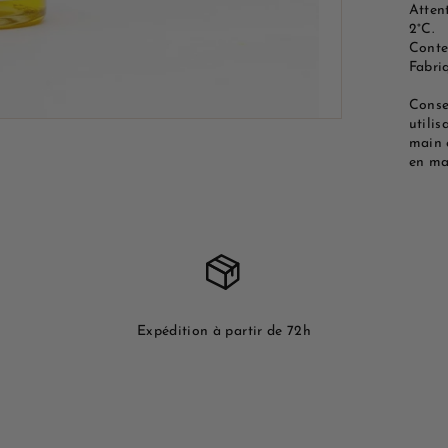
Attent
2°C.
Conte
Fabri
Consei
utilis
main 
en ma
Expédition à partir de 72h