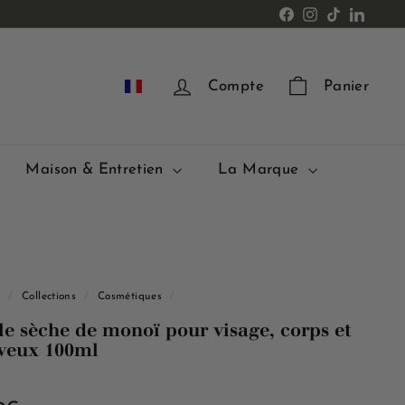
Facebook
Instagram
TikTok
LinkedI
FR
Compte
Panier
Maison & Entretien
La Marque
l
/
Collections
/
Cosmétiques
/
le sèche de monoï pour visage, corps et
veux 100ml