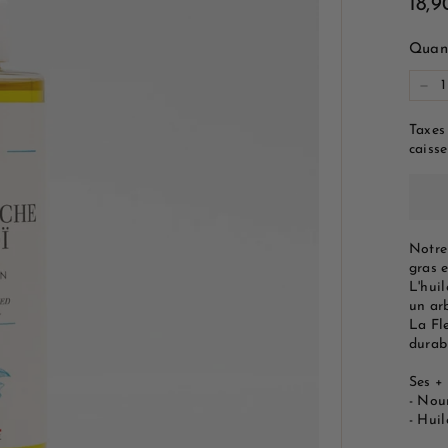
Prix
18,
e
régu
M
Quant
a
−
r
s
Taxes
e
caisse
i
l
l
Notre
e
gras 
L'huil
un ar
La Fle
durab
Ses + 
- Nour
- Hui