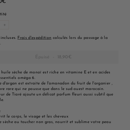
18,90€
90€
lier
ité
+
 incluses.
Frais d'expédition
calculés lors du passage à la
.
Épuisé
-
18,90€
 huile sèche de monoï est riche en vitamine E et en acides
essentiels oméga 6.
e d'argan est extraite de l'amanadon du fruit de l'arganier ,
bre rare qui ne pousse que dans le sud-ouest marocain.
ur de Tiaré ajoute un délicat parfum fleuri aussi subtil que
le.
:
rit le corps, le visage et les cheveux
le sèche au toucher non gras, nourrit et sublime votre peau