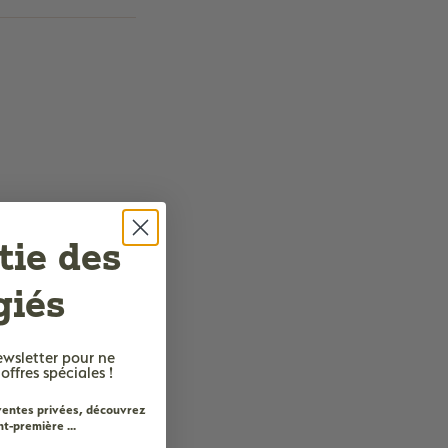
tie des
giés
ewsletter
pour ne
fres spéciales !
 ventes privées, découvrez
t-première ...