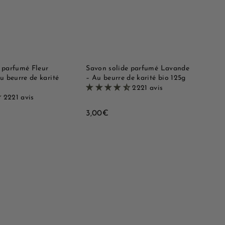
t
t
e
e
e
e
r
r
r
r
a
a
a
a
p
p
u
u
i
i
p
p
d
d
a
a
e
e
n
n
i
i
 parfumé Fleur
Savon solide parfumé Lavande
e
e
u beurre de karité
– Au beurre de karité bio 125g
r
r
2221 avis
2221 avis
3
3,00€
,
0
0
€