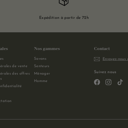
Expédition à partir de 72h
ales
Nos gammes
Contact
es
Savons
Envoyez-nous 
érales de vente
Senteurs
Suivez nous
érales des offres
Ménager
s
Homme
Facebook
Instagra
Ti
nfidentialité
ctation