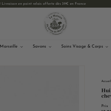

Livraison en point relais offerte dès 39€ en France
Diaporama
L
Pause
a
M
a
i
s
Marseille
Savons
Soins Visage & Corps
o
n
d
u
S
Accuei
a
Hui
v
che
o
n
Prix
d