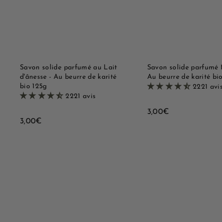
t
e
e
r
r
a
a
p
u
i
p
d
a
e
n
i
Savon solide parfumé au Lait
Savon solide parfumé 
e
d'ânesse - Au beurre de karité
Au beurre de karité bi
r
bio 125g
2221 avi
2221 avis
3
3,00€
3
3,00€
,
,
0
0
0
0
€
€