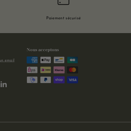
Paiement sécurisé
Nous acceptons
un email
m
kTok
LinkedIn