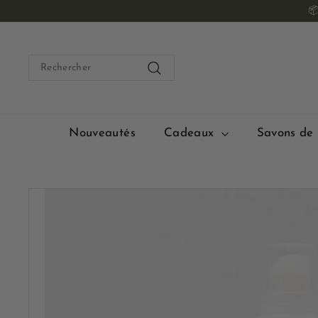
Passer

au
contenu
Search
Rechercher
Nouveautés
Cadeaux
Savons de 