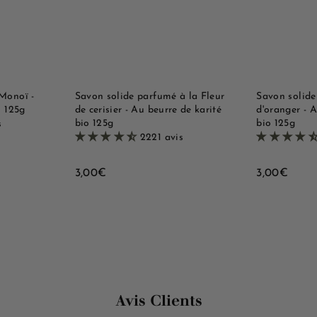
t
t
e
e
e
e
r
r
r
r
a
a
a
a
p
p
u
u
i
i
p
p
d
d
a
a
e
e
n
n
i
i
Monoï -
Savon solide parfumé à la Fleur
Savon solide
e
e
o 125g
de cerisier - Au beurre de karité
d'oranger - A
r
r
bio 125g
bio 125g
s
2221 avis
3
3
3,00€
3,00€
,
,
0
0
0
0
€
€
Avis Clients