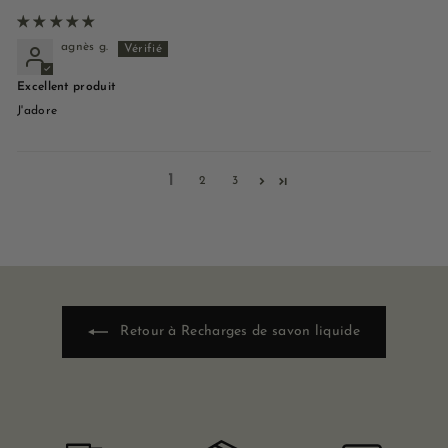
agnès g.
Excellent produit
J'adore
1
2
3
Retour à Recharges de savon liquide