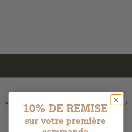
Recharge de Savon
Liquide de Marseille -
Huile d'olive 1L
483 avis
1
16,90€
6
,
9
0
€
Nos meilleures ventes
10% DE REMISE
Voir tout
Ajouter au panier
Ajouter au panier
sur votre première
LE PLUS AIMÉ !
commande