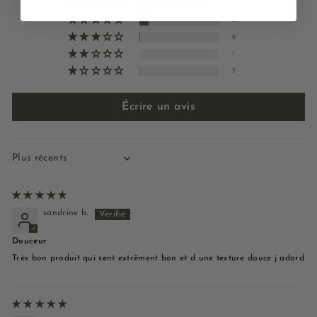
412
57
6
1
7
Écrire un avis
Sort by
sandrine b.
Douceur
Très bon produit qui sent extrêment bon et d une texture douce j adord