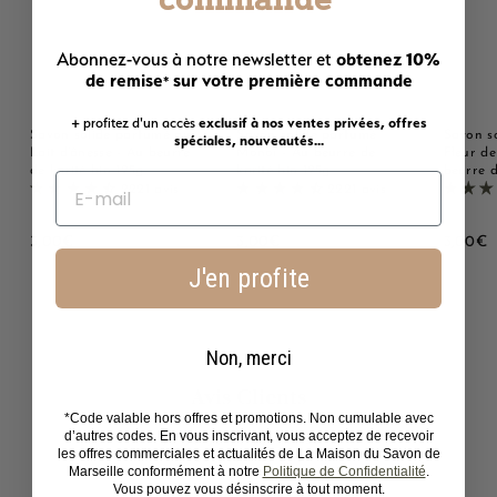
obtenez 10%
Abonnez-vous à notre newsletter et
de remise
sur votre première commande
*
+ profitez d'un accès
exclusif à nos ventes privées, offres
Savon solide parfumé au
Savon solide parfumé
Savon s
spéciales, nouveautés...
Lait d'ânesse - Au beurre
Monoï - Au beurre de
Fleur de
de karité bio 125g
karité bio 125g
beurre d
2221 avis
2221 avis
3
3
3
3,00€
3,00€
3,00€
,
,
,
J'en profite
0
0
0
0
0
0
€
€
Non, merci
Avis Clients
*Code valable hors offres et promotions. Non cumulable avec
d’autres codes. En vous inscrivant, vous acceptez de recevoir
4.79 sur 5
les offres commerciales et actualités de La Maison du Savon de
Basé sur 483 avis
Marseille conformément à notre
Politique de Confidentialité
.
Vous pouvez vous désinscrire à tout moment.