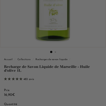
e
M
a
r
s
e
i
l
l
e
Accueil
/
Collections
/
Recharges de savon liquide
/
Recharge de Savon Liquide de Marseille - Huile
d'olive 1L
483 avis
Prix
Prix
16,90€
16,90€
régulier
Quantité