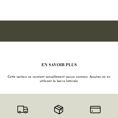
e
M
a
r
s
e
i
l
l
EN SAVOIR PLUS
e
Cette section ne contient actuellement aucun contenu. Ajoutez-en en
utilisant la barre latérale.