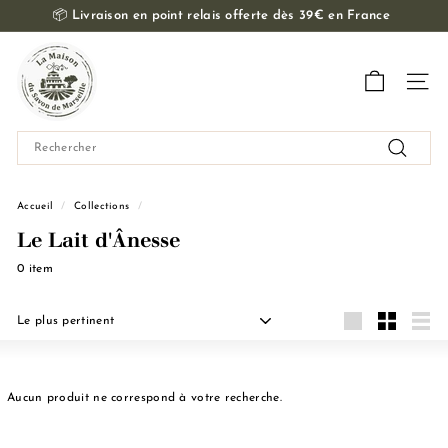
Passer
📦
Livraison en point relais offerte dès 39€ en France
au
Diaporama
contenu
L
Pause
a
Navig
M
a
Search
i
Recherch
s
o
Accueil
/
Collections
/
n
Le Lait d'Ânesse
d
0 item
u
S
Appliquer
a
Grande
Petit
Liste
v
o
Aucun produit ne correspond à votre recherche.
n
d