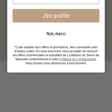
Un pot écoresponsable et recyclable
J'en profite
Dans une démarche plus responsable, La Maison du Savon de
Marseille propose cette crème visage dans un pot en verre
accompagné d’un couvercle en aluminium.
Non, merci
Ce packaging durable est entièrement recyclable et contribue à
limiter l’impact environnemental tout en préservant la qualité du
produit. Un choix qui s’inscrit dans une approche plus
*Code valable hors offres et promotions. Non cumulable avec
respectueuse de la planète.
d’autres codes. En vous inscrivant, vous acceptez de recevoir
les offres commerciales et actualités de La Maison du Savon de
Marseille conformément à notre
Politique de Confidentialité
.
Vous pouvez vous désinscrire à tout moment.