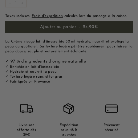
−
+
Taxes incluses.
Frais d'expédition
calculés lors du passage à la caisse.
Ajouter au panier
-
24,90€
La Crème visage lait d’ânesse bio 50 ml hydrate, nourrit et protège la
peau au quotidien. Sa texture légère pénètre rapidement pour laisser la
peau douce, souple et naturellement éclatante.
✓ 97 % d’ingrédients d’origine naturelle
✓ Enrichie en lait d’ânesse bio
✓ Hydrate et nourrit la peau
✓ Texture légère sans effet gras
✓ Fabriquée en Provence
Livraison
Expédition
Paiement
offerte dès
sous 48 h
sécurisé
39€
ouvrées