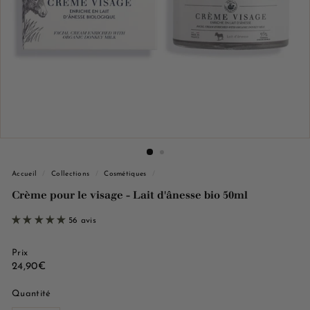
e
M
a
r
s
e
i
l
l
e
Accueil
/
Collections
/
Cosmétiques
/
Crème pour le visage - Lait d'ânesse bio 50ml
56 avis
Prix
Prix
24,90€
24,90€
régulier
Quantité