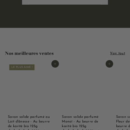
Nos meilleures ventes
Voir tout
Ajouter au panier
Ajouter au panier
LE PLUS AIMÉ !
Savon solide parfumé au
Savon solide parfumé
Savon s
Lait d'ânesse - Au beurre
Monoï - Au beurre de
Fleur de
de karité bio 125g
karité bio 125g
beurre d