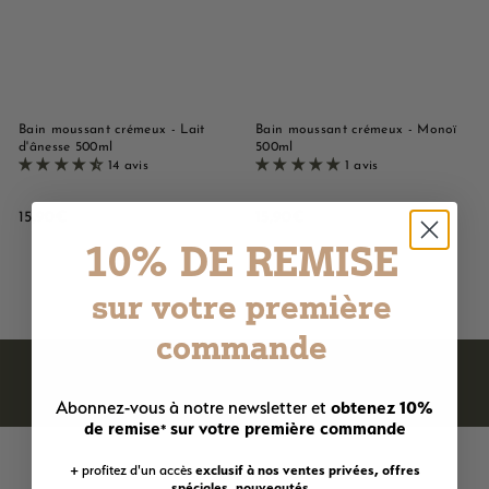
e
M
a
r
s
Bain moussant crémeux - Lait
Bain moussant crémeux - Monoï
d'ânesse 500ml
500ml
e
14 avis
1 avis
i
l
1
1
15,90€
15,90€
5
5
10% DE REMISE
l
,
,
e
9
9
sur votre première
0
0
€
€
commande
obtenez 10%
Abonnez-vous à notre newsletter et
de remise
sur votre première commande
*
+ profitez d'un accès
exclusif à nos ventes privées, offres
spéciales, nouveautés...