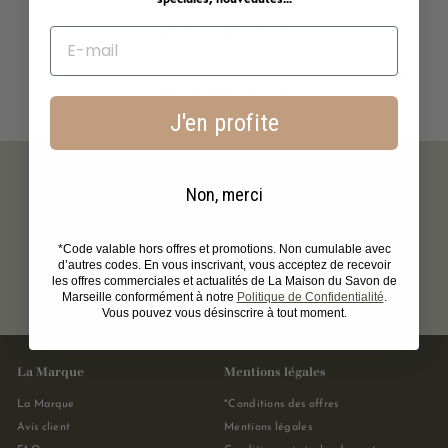
EN SAVOIR PLUS
Cette section ne contient actuellement aucun contenu. Ajoutez-en en
utilisant la barre latérale.
J'en profite
Non, merci
*Code valable hors offres et promotions. Non cumulable avec
Livraison
Expédition
Paiement
d’autres codes. En vous inscrivant, vous acceptez de recevoir
offerte dès
sous 48 h
sécurisé
les offres commerciales et actualités de La Maison du Savon de
39€
ouvrées
Marseille conformément à notre
Politique de Confidentialité
.
Vous pouvez vous désinscrire à tout moment.
La Marque
Mentions légales
La Marque
*Conditions des offres
Avis client
Mentions légales