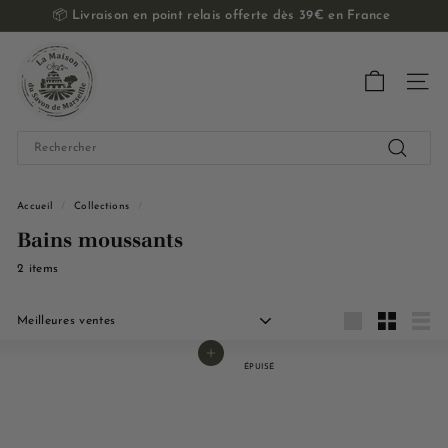
Passer
📦
Livraison en point relais offerte dès 39€ en France
au
Diaporama
contenu
L
Pause
a
Navig
M
a
Search
i
Recherch
s
o
Accueil
/
Collections
/
n
Bains moussants
d
2 items
u
S
Appliquer
a
Grande
Petit
Liste
Ajouter au panier
v
ÉPUISÉ
o
n
d