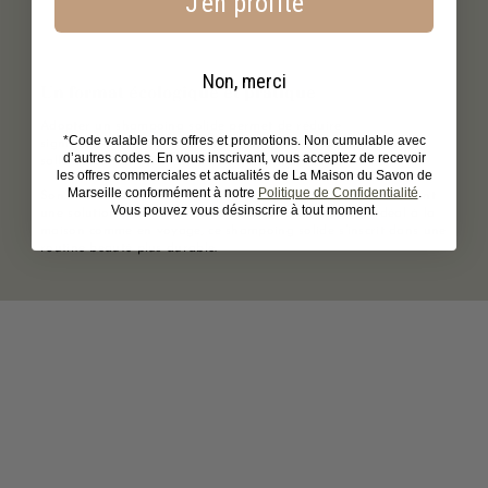
J'en profite
Non, merci
Un format écologique et pratique
Adopter un shampoing solide permet de réduire
*Code valable hors offres et promotions. Non cumulable avec
significativement l’utilisation de bouteilles plastiques dans la
d’autres codes. En vous inscrivant, vous acceptez de recevoir
salle de bain.
les offres commerciales et actualités de La Maison du Savon de
Marseille conformément à notre
Politique de Confidentialité
.
Son format compact et son packaging 100 % recyclable en font
Vous pouvez vous désinscrire à tout moment.
une solution plus responsable et facile à transporter. Idéal à la
maison comme en voyage, ce shampoing solide s’inscrit dans une
routine beauté plus durable.