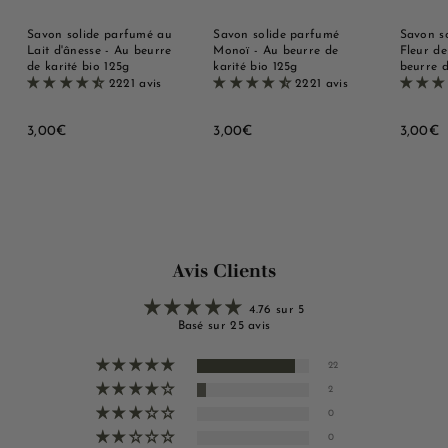
Savon solide parfumé au
Savon solide parfumé
Savon s
Lait d'ânesse - Au beurre
Monoï - Au beurre de
Fleur de
de karité bio 125g
karité bio 125g
beurre d
2221 avis
2221 avis
3
3
3
3,00€
3,00€
3,00€
,
,
,
0
0
0
0
0
0
€
€
Avis Clients
4.76 sur 5
Basé sur 25 avis
22
2
0
0