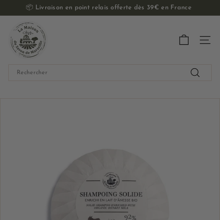
Passer
📦
Livraison en point relais offerte dès 39€ en France
au
Diaporama
contenu
L
Pause
a
Navig
M
a
Search
i
Recherch
s
o
n
d
u
S
a
v
o
n
d