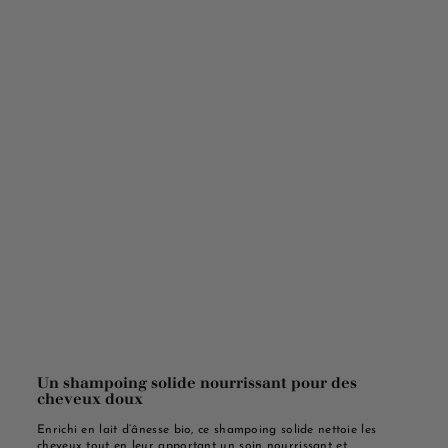
Un shampoing solide nourrissant pour des
cheveux doux
Enrichi en lait d’ânesse bio, ce shampoing solide nettoie les
cheveux tout en leur apportant un soin nourrissant et