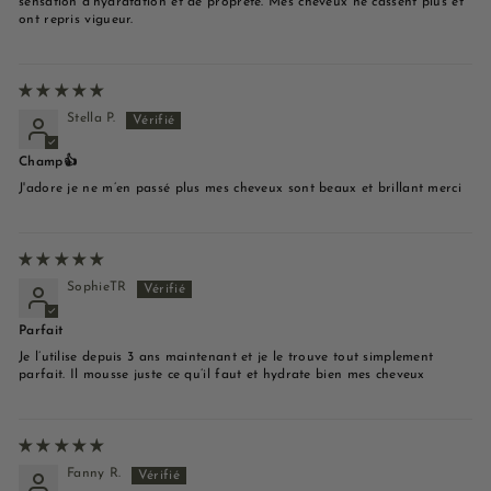
sensation d’hydratation et de propreté. Mes cheveux ne cassent plus et
ont repris vigueur.
Stella P.
Champ👍
J'adore je ne m’en passé plus mes cheveux sont beaux et brillant merci
SophieTR
Parfait
Je l’utilise depuis 3 ans maintenant et je le trouve tout simplement
parfait. Il mousse juste ce qu’il faut et hydrate bien mes cheveux
Fanny R.