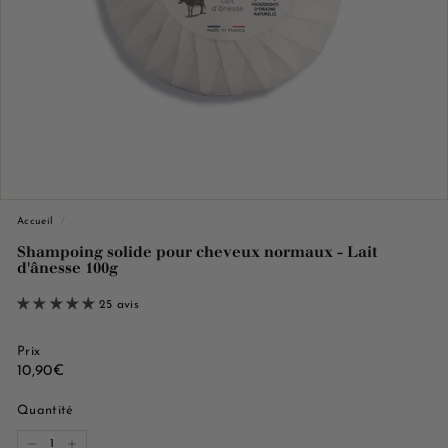
e
M
a
r
s
e
i
l
l
Accueil
/
e
Shampoing solide pour cheveux normaux - Lait
d'ânesse 100g
25 avis
Prix
Prix
10,90€
10,90€
régulier
Quantité