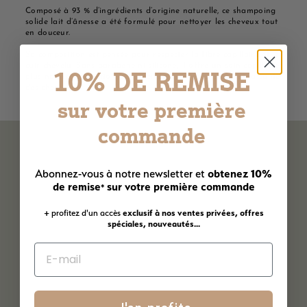
Composé à 93 % d’ingrédients d’origine naturelle, ce shampoing
solide lait d’ânesse a été formulé pour nettoyer les cheveux tout
en douceur.
Sa composition est pensée pour respecter la fibre capillaire et le
cuir chevelu. Sans parabène ni silicone, il offre un soin capillaire
10% DE REMISE
plus naturel qui nettoie efficacement tout en préservant la santé
des cheveux.
sur votre première
commande
obtenez 10%
Abonnez-vous à notre newsletter et
de remise
sur votre première commande
*
+ profitez d'un accès
exclusif à nos ventes privées, offres
spéciales, nouveautés...