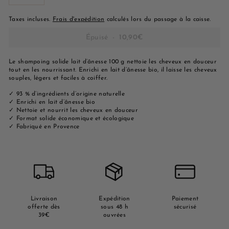
−
+
Taxes incluses.
Frais d'expédition
calculés lors du passage à la caisse.
Épuisé
-
10,90€
Le shampoing solide lait d’ânesse 100 g nettoie les cheveux en douceur
tout en les nourrissant. Enrichi en lait d’ânesse bio, il laisse les cheveux
souples, légers et faciles à coiffer.
✓ 93 % d’ingrédients d’origine naturelle
✓ Enrichi en lait d’ânesse bio
✓ Nettoie et nourrit les cheveux en douceur
✓ Format solide économique et écologique
✓ Fabriqué en Provence
Livraison
Expédition
Paiement
offerte dès
sous 48 h
sécurisé
39€
ouvrées