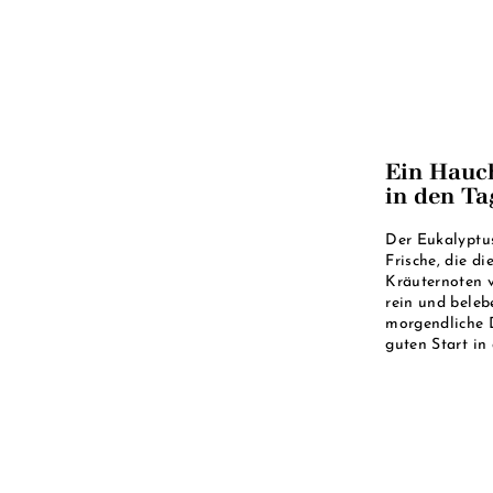
Ein Hauch
in den Ta
Der Eukalyptus
Frische, die d
Kräuternoten v
rein und belebe
morgendliche D
guten Start in