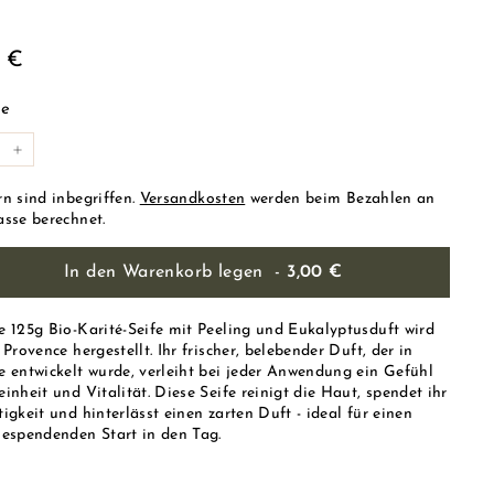
ulärer
3,00
0 €
s
€
e
+
rn sind inbegriffen.
Versandkosten
werden beim Bezahlen an
asse berechnet.
In den Warenkorb legen
-
3,00 €
e 125g Bio-Karité-Seife mit Peeling und Eukalyptusduft wird
 Provence hergestellt. Ihr frischer, belebender Duft, der in
e entwickelt wurde, verleiht bei jeder Anwendung ein Gefühl
inheit und Vitalität. Diese Seife reinigt die Haut, spendet ihr
igkeit und hinterlässt einen zarten Duft - ideal für einen
iespendenden Start in den Tag.