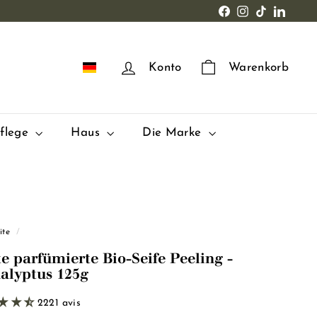
Facebook
Instagram
TikTok
LinkedI
DE
Konto
Warenkorb
pflege
Haus
Die Marke
ite
/
te parfümierte Bio-Seife Peeling -
alyptus 125g
2221 avis