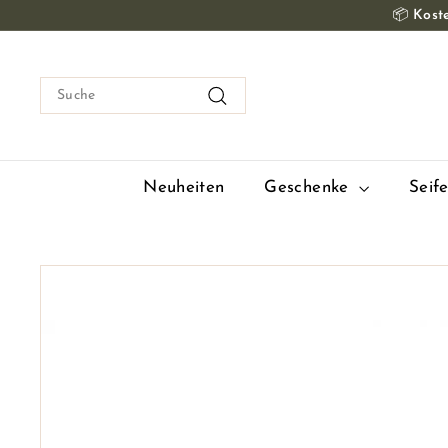
Zum
📦
Koste
Inhalt
springen
Suche
Suche
Neuheiten
Geschenke
Seif