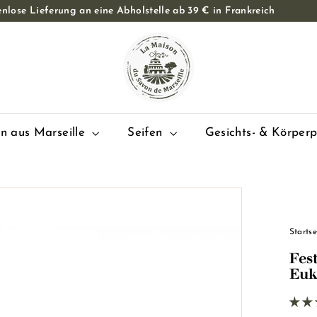
nlose Lieferung an eine Abholstelle ab 39 € in Frankreich
Diashow
L
Pause
a
M
a
i
s
en aus Marseille
Seifen
Gesichts- & Körper
o
n
d
u
S
Startse
a
Fes
v
Euk
o
n
d