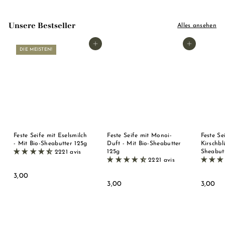
Unsere Bestseller
Alles ansehen
In den Warenkorb legen
In den Warenkorb legen
DIE MEISTEN!
Feste Seife mit Eselsmilch
Feste Seife mit Monoi-
Feste Se
- Mit Bio-Sheabutter 125g
Duft - Mit Bio-Sheabutter
Kirschbl
125g
Sheabut
2221 avis
2221 avis
3
3,00
3
3
3,00
3,00
,
,
,
0
0
0
0
0
0