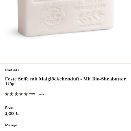
d
e
M
a
r
s
e
i
l
l
Startseite
/
e)
Feste Seife mit Maiglöckchenduft - Mit Bio-Sheabutter
125g
2221 avis
Preis
Regulärer
3,00
3,00 €
Preis
€
Menge