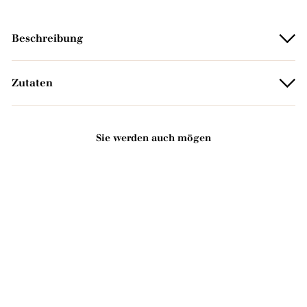
Beschreibung
Zutaten
Sie werden auch mögen
In den Warenkorb legen
Feste Seife mit
Maiglöckchenduft - Mit