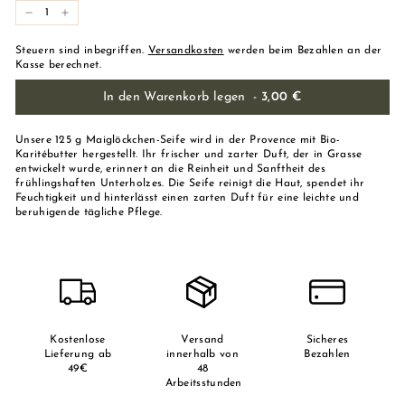
-
+
Steuern sind inbegriffen.
Versandkosten
werden beim Bezahlen an der
Kasse berechnet.
In den Warenkorb legen
-
3,00 €
Unsere 125 g Maiglöckchen-Seife wird in der Provence mit Bio-
Karitébutter hergestellt. Ihr frischer und zarter Duft, der in Grasse
entwickelt wurde, erinnert an die Reinheit und Sanftheit des
frühlingshaften Unterholzes. Die Seife reinigt die Haut, spendet ihr
Feuchtigkeit und hinterlässt einen zarten Duft für eine leichte und
beruhigende tägliche Pflege.
Kostenlose
Versand
Sicheres
Lieferung ab
innerhalb von
Bezahlen
49€
48
Arbeitsstunden