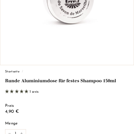
d
e
M
a
r
s
e
i
l
l
Startseite
/
e)
Runde Aluminiumdose für festes Shampoo 150ml
1 avis
Preis
Regulärer
4,90
4,90 €
Preis
€
Menge