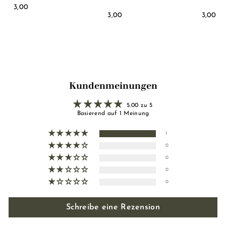
3
3,00
3
3
3,00
3,00
,
,
,
0
0
0
0
0
0
Kundenmeinungen
5.00 zu 5
Basierend auf 1 Meinung
1
0
0
0
0
Schreibe eine Rezension