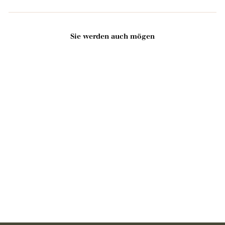
Sie werden auch mögen
In den Warenkorb legen
Runde Aluminiumdose für
festes Shampoo 150ml
1 avis
4
4,90
,
9
0