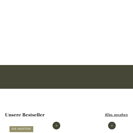
Barber Kit - Rasierpinsel +
Alaunstein + Rasierseife
17 avis
3
32,90
2
,
9
0
Unsere Bestseller
Alles ansehen
In den Warenkorb legen
In den Warenkorb legen
DIE MEISTEN!