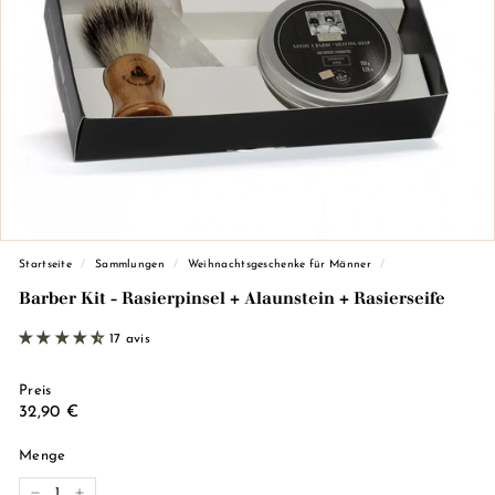
d
e
M
a
r
s
e
i
l
l
Startseite
/
Sammlungen
/
Weihnachtsgeschenke für Männer
/
e)
Barber Kit - Rasierpinsel + Alaunstein + Rasierseife
17 avis
Preis
Regulärer
32,90
32,90 €
Preis
€
Menge