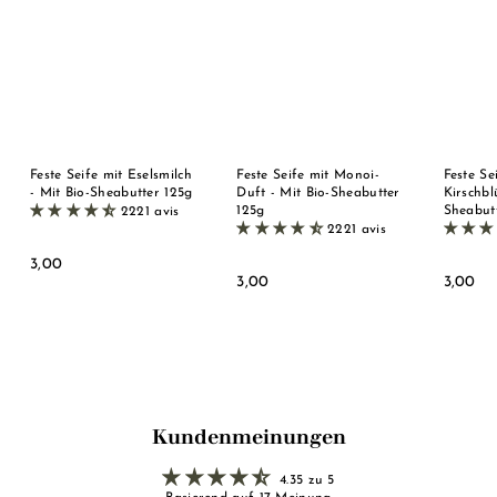
Feste Seife mit Eselsmilch
Feste Seife mit Monoi-
Feste Se
- Mit Bio-Sheabutter 125g
Duft - Mit Bio-Sheabutter
Kirschbl
125g
Sheabut
2221 avis
2221 avis
3
3,00
3
3
3,00
3,00
,
,
,
0
0
0
0
0
0
Kundenmeinungen
4.35 zu 5