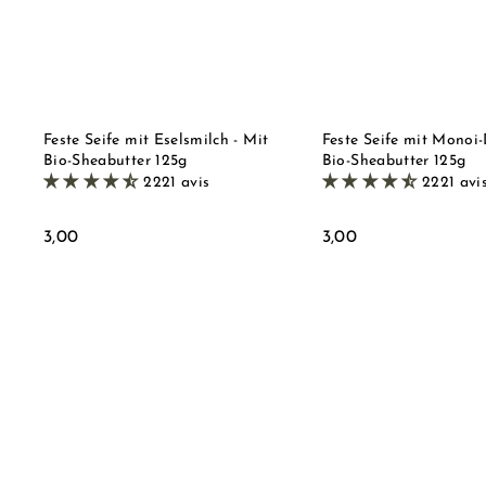
n
e
W
r
a
S
r
h
e
o
n
p
k
o
r
Feste Seife mit Eselsmilch - Mit
Feste Seife mit Monoi-
b
Bio-Sheabutter 125g
Bio-Sheabutter 125g
l
2221 avis
2221 avi
e
g
e
3
3
3,00
3,00
n
,
,
0
0
0
0