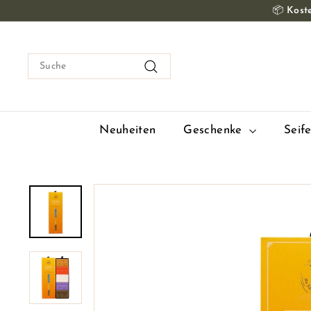
Zum
📦
Koste
Inhalt
springen
Suche
Suche
Neuheiten
Geschenke
Seif