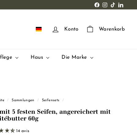
Facebook
Instagram
TikTok
LinkedI
DE
Konto
Warenkorb
pflege
Haus
Die Marke
ite
/
Sammlungen
/
Seifensets
/
mit 5 festen Seifen, angereichert mit
itébutter 60g
14 avis