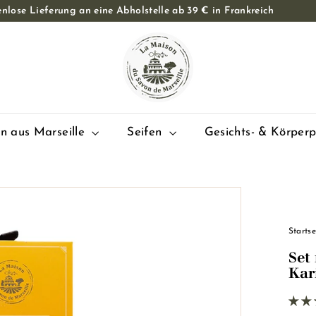
nlose Lieferung an eine Abholstelle ab 39 € in Frankreich
Diashow
L
Pause
a
M
a
i
s
en aus Marseille
Seifen
Gesichts- & Körper
o
n
d
u
S
Startse
a
Set 
v
Kar
o
n
d