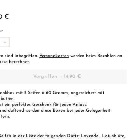
ulärer
14,90
0 €
s
€
e
+
rn sind inbegriffen.
Versandkosten
werden beim Bezahlen an
asse berechnet.
Vergriffen
-
14,90 €
enkbox mit 5 Seifen à 60 Gramm, angereichert mit
butter.
st ein perfektes Geschenk für jeden Anlass.
und duftend werden diese Boxen bei jeder Gelegenheit
tern.
Seifen in der Liste der folgenden Düfte: Lavendel, Lotusblüte,