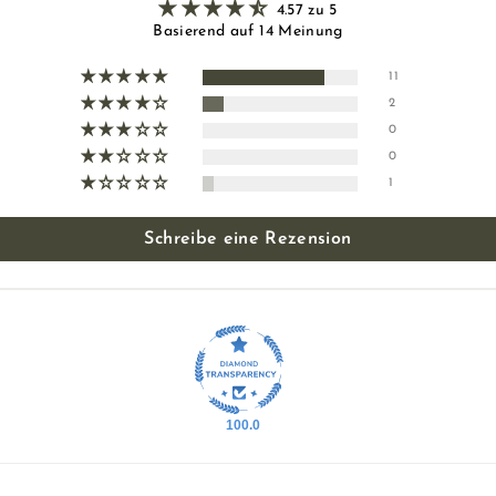
4.57 zu 5
Basierend auf 14 Meinung
11
2
0
0
1
Schreibe eine Rezension
100.0