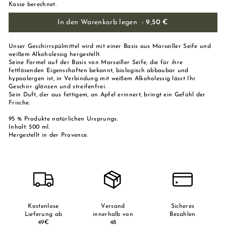
Kasse berechnet.
In den Warenkorb legen
-
9,50 €
Unser Geschirrspülmittel wird mit einer Basis aus Marseiller Seife und
weißem Alkoholessig hergestellt.
Seine Formel auf der Basis von Marseiller Seife, die für ihre
fettlösenden Eigenschaften bekannt, biologisch abbaubar und
hypoalergen ist, in Verbindung mit weißem Alkoholessig lässt Ihr
Geschirr glänzen und streifenfrei.
Sein Duft, der aus fettigem, an Apfel erinnert, bringt ein Gefühl der
Frische.
95 % Produkte natürlichen Ursprungs.
Inhalt: 500 ml.
Hergestellt in der Provence.
Kostenlose
Versand
Sicheres
Lieferung ab
innerhalb von
Bezahlen
49€
48