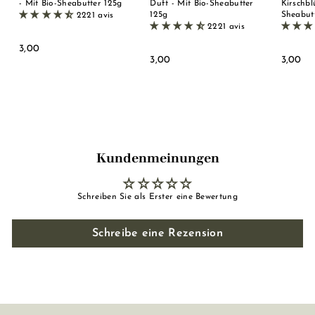
- Mit Bio-Sheabutter 125g
Duft - Mit Bio-Sheabutter
Kirschbl
125g
Sheabut
2221 avis
2221 avis
3
3,00
3
3
3,00
3,00
,
,
,
0
0
0
0
0
0
Kundenmeinungen
Schreiben Sie als Erster eine Bewertung
Schreibe eine Rezension