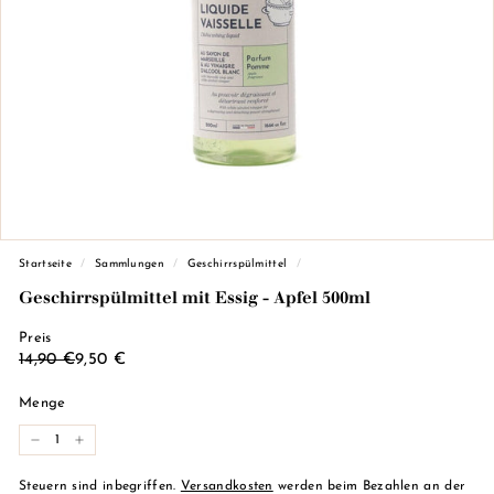
d
e
M
a
r
s
e
i
l
l
Startseite
/
Sammlungen
/
Geschirrspülmittel
/
e)
Geschirrspülmittel mit Essig - Apfel 500ml
Preis
Regulärer
Reduzierter
14,90
9,50
14,90 €
9,50 €
Preis
Preis
€
€
Menge
-
+
Steuern sind inbegriffen.
Versandkosten
werden beim Bezahlen an der