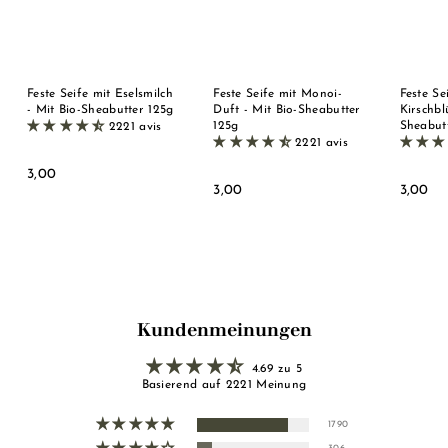
Feste Seife mit Eselsmilch
Feste Seife mit Monoi-
Feste Se
- Mit Bio-Sheabutter 125g
Duft - Mit Bio-Sheabutter
Kirschbl
125g
Sheabut
2221 avis
2221 avis
3
3,00
3
3
3,00
3,00
,
,
,
0
0
0
0
0
0
Kundenmeinungen
4.69 zu 5
Basierend auf 2221 Meinung
1790