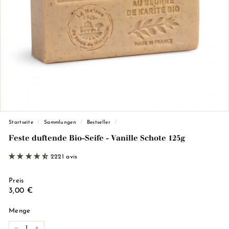
d
e
M
a
r
s
e
i
l
l
Startseite
/
Sammlungen
/
Bestseller
/
e)
Feste duftende Bio-Seife - Vanille Schote 125g
2221 avis
Preis
Regulärer
3,00
3,00 €
Preis
€
Menge