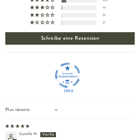
306
46
22
57
Schreibe eine Rezension
100.0
Sort by
Camille N.