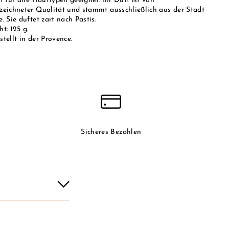
t für alle Hauttypen geeignet. Ihr Duft ist von
zeichneter Qualität und stammt ausschließlich aus der Stadt
. Sie duftet zart nach Pastis.
t: 125 g.
tellt in der Provence.
Sicheres Bezahlen