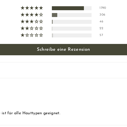
1790
306
46
22
57
Schreibe eine Rezension
e ist für alle Hauttypen geeignet.