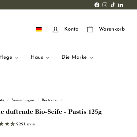
Facebook
Instagram
TikTok
LinkedI
DE
Konto
Warenkorb
pflege
Haus
Die Marke
ite
/
Sammlungen
/
Bestseller
/
e duftende Bio-Seife - Pastis 125g
2221 avis