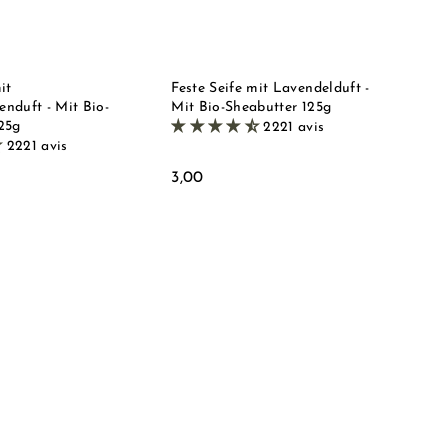
r
r
h
h
e
e
o
o
n
n
p
p
k
k
o
o
r
r
it
Feste Seife mit Lavendelduft -
b
b
nduft - Mit Bio-
Mit Bio-Sheabutter 125g
l
l
25g
2221 avis
e
e
2221 avis
g
g
e
e
3
3,00
n
n
,
0
0