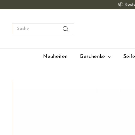
Zum
📦
Koste
Inhalt
springen
Suche
Suche
Neuheiten
Geschenke
Seif