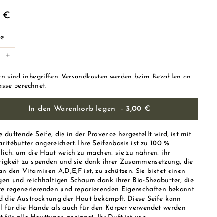
ulärer
3,00
0 €
s
€
e
+
rn sind inbegriffen.
Versandkosten
werden beim Bezahlen an
asse berechnet.
In den Warenkorb legen
-
3,00 €
 duftende Seife, die in der Provence hergestellt wird, ist mit
ritébutter angereichert. Ihre Seifenbasis ist zu 100 %
zlich, um die Haut weich zu machen, sie zu nähren, ihr
tigkeit zu spenden und sie dank ihrer Zusammensetzung, die
an den Vitaminen A,D,E,F ist, zu schützen. Sie bietet einen
gen und reichhaltigen Schaum dank ihrer Bio-Sheabutter, die
hre regenerierenden und reparierenden Eigenschaften bekannt
nd die Austrocknung der Haut bekämpft. Diese Seife kann
l für die Hände als auch für den Körper verwendet werden