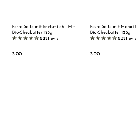
r
h
e
o
n
p
k
o
r
Feste Seife mit Eselsmilch - Mit
Feste Seife mit Monoi-
b
Bio-Sheabutter 125g
Bio-Sheabutter 125g
l
2221 avis
2221 avi
e
g
e
3
3
3,00
3,00
n
,
,
0
0
0
0