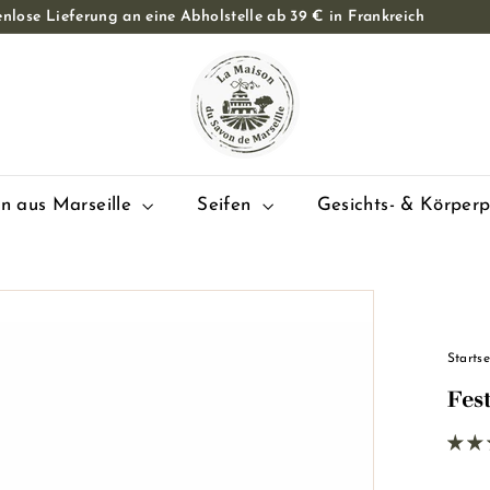
nlose Lieferung an eine Abholstelle ab 39 € in Frankreich
Diashow
L
Pause
a
M
a
i
s
en aus Marseille
Seifen
Gesichts- & Körper
o
n
d
u
S
Startse
a
Fest
v
o
n
d