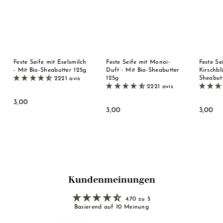
Feste Seife mit Eselsmilch
Feste Seife mit Monoi-
Feste Se
- Mit Bio-Sheabutter 125g
Duft - Mit Bio-Sheabutter
Kirschbl
125g
Sheabut
2221 avis
2221 avis
3
3,00
3
3
3,00
3,00
,
,
,
0
0
0
0
0
0
Kundenmeinungen
4.70 zu 5
Basierend auf 10 Meinung