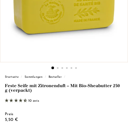
d
e
M
a
r
s
e
i
l
l
e)
Startseite
/
Sammlungen
/
Bestseller
/
Feste Seife mit Zitronenduft – Mit Bio-Sheabutter 250
g (verpackt)
10 avis
Preis
Regulärer
5,50
5,50 €
Preis
€