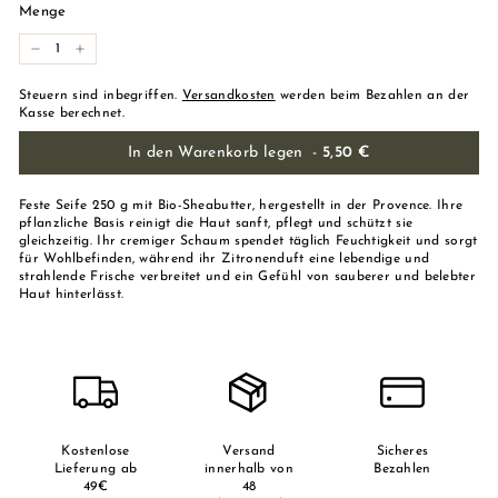
Menge
-
+
Steuern sind inbegriffen.
Versandkosten
werden beim Bezahlen an der
Kasse berechnet.
In den Warenkorb legen
-
5,50 €
Feste Seife 250 g mit Bio-Sheabutter, hergestellt in der Provence. Ihre
pflanzliche Basis reinigt die Haut sanft, pflegt und schützt sie
gleichzeitig. Ihr cremiger Schaum spendet täglich Feuchtigkeit und sorgt
für Wohlbefinden, während ihr Zitronenduft eine lebendige und
strahlende Frische verbreitet und ein Gefühl von sauberer und belebter
Haut hinterlässt.
Kostenlose
Versand
Sicheres
Lieferung ab
innerhalb von
Bezahlen
49€
48