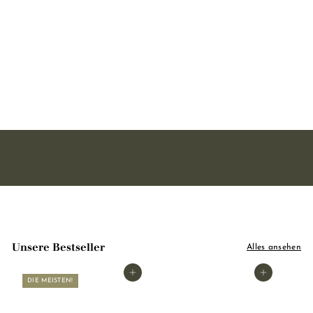
Feste Seife mit
Zitronenduft – Mit Bio-
Sheabutter 250 g
(verpackt)
10 avis
5
5,50
,
5
0
Unsere Bestseller
Alles ansehen
In den Warenkorb legen
In den Warenkorb legen
DIE MEISTEN!