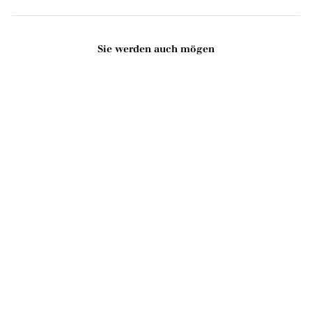
Sie werden auch mögen
In den Warenkorb legen
Feste parfümierte Seife "Je
t'aime" - Mit Bio-
Sheabutter 125g
2221 avis
3
3,00
,
0
0