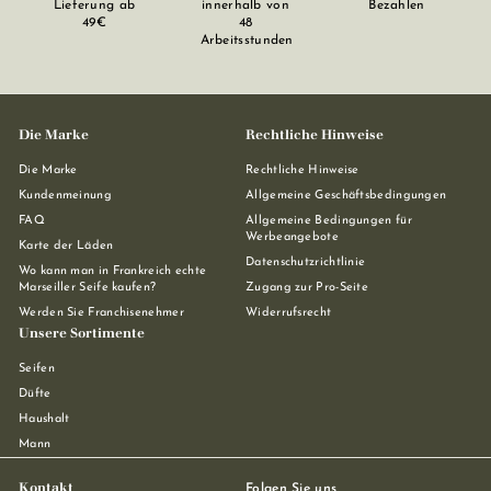
Lieferung ab
innerhalb von
Bezahlen
49€
48
Arbeitsstunden
Die Marke
Rechtliche Hinweise
Die Marke
Rechtliche Hinweise
Kundenmeinung
Allgemeine Geschäftsbedingungen
FAQ
Allgemeine Bedingungen für
Werbeangebote
Karte der Läden
Datenschutzrichtlinie
Wo kann man in Frankreich echte
Marseiller Seife kaufen?
Zugang zur Pro-Seite
Werden Sie Franchisenehmer
Widerrufsrecht
Unsere Sortimente
Seifen
Düfte
Haushalt
Mann
Kontakt
Folgen Sie uns