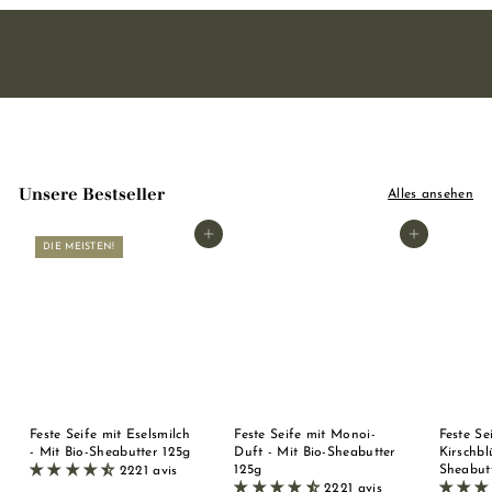
Unsere Bestseller
Alles ansehen
In den Warenkorb legen
In den Warenkorb legen
DIE MEISTEN!
Feste Seife mit Eselsmilch
Feste Seife mit Monoi-
Feste Se
- Mit Bio-Sheabutter 125g
Duft - Mit Bio-Sheabutter
Kirschbl
125g
Sheabut
2221 avis
2221 avis