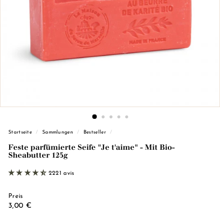
d
e
M
a
r
s
e
i
l
l
e)
Startseite
/
Sammlungen
/
Bestseller
/
Feste parfümierte Seife "Je t'aime" - Mit Bio-
Sheabutter 125g
2221 avis
Preis
Regulärer
3,00
3,00 €
Preis
€