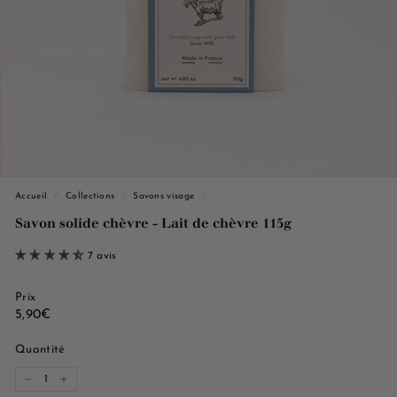
e
M
a
r
s
e
i
l
l
Accueil
/
Collections
/
Savons visage
/
e
Savon solide chèvre - Lait de chèvre 115g
7 avis
Prix
Prix
5,90€
5,90€
régulier
Quantité
−
+