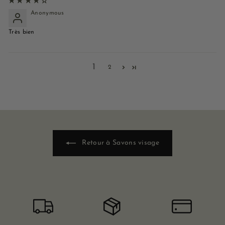
Anonymous
Très bien
1
2
Retour à Savons visage