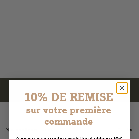
Savon solide chèvre - Lait
de chèvre 115g
7 avis
5
5,90€
,
9
0
€
10% DE REMISE
sur votre première
commande
Nos meilleures ventes
Voir tout
obtenez 10%
Abonnez-vous à notre newsletter et