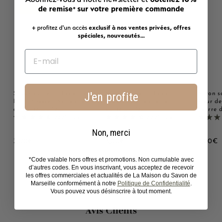
Ajouter au panier
Ajouter au panier
de remise
sur votre première commande
*
LE PLUS AIMÉ !
+ profitez d'un accès
exclusif à nos ventes privées, offres
spéciales, nouveautés...
J'en profite
Savon solide parfumé au
Savon solide parfumé
Savon s
Lait d'ânesse - Au beurre
Monoï - Au beurre de
Fleur de
de karité bio 125g
karité bio 125g
beurre d
2221 avis
2221 avis
Non, merci
3
3
3
3,00€
3,00€
3,00€
,
,
,
*Code valable hors offres et promotions. Non cumulable avec
0
0
0
d’autres codes. En vous inscrivant, vous acceptez de recevoir
0
0
0
les offres commerciales et actualités de La Maison du Savon de
€
€
Marseille conformément à notre
Politique de Confidentialité
.
Vous pouvez vous désinscrire à tout moment.
Avis Clients