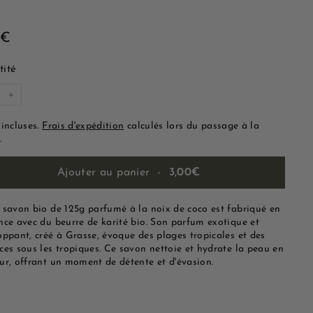
3,00€
0€
lier
ité
+
 incluses.
Frais d'expédition
calculés lors du passage à la
.
Ajouter au panier
-
3,00€
 savon bio de 125g parfumé à la noix de coco est fabriqué en
nce avec du beurre de karité bio. Son parfum exotique et
oppant, créé à Grasse, évoque des plages tropicales et des
ces sous les tropiques. Ce savon nettoie et hydrate la peau en
ur, offrant un moment de détente et d'évasion.