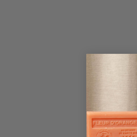
,
0
0
€