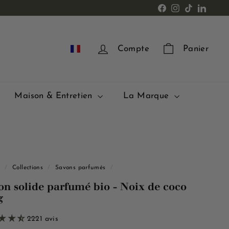
Facebook
Instagram
TikTok
LinkedI
FR
Compte
Panier
Maison & Entretien
La Marque
l
/
Collections
/
Savons parfumés
/
on solide parfumé bio - Noix de coco
g
2221 avis