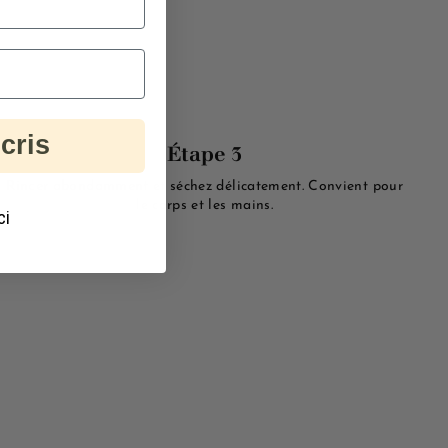
cris
Étape 3
Rincer abondamment
et séchez délicatement. Convient pour
le corps et les mains.
ci