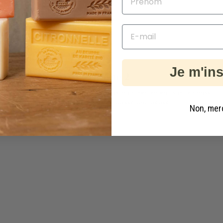
Je m'ins
Étape 2
Frotter le savon
entre vos mains ou directement sur le corps
pour obtenir une mousse onctueuse.
Non, mer