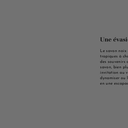
Une évasi
Le savon noix 
tropiques à ch
des souvenirs 
savon, bien pl
invitation au 
dynamiser ou l
en une escapade