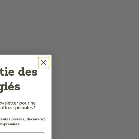
tie des
giés
ewsletter
pour ne
fres spéciales !
 ventes privées, découvrez
t-première ...