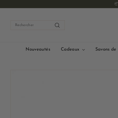
Passer

au
contenu
Search
Rechercher
Nouveautés
Cadeaux
Savons de 