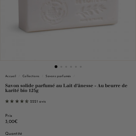
e
M
a
r
s
e
i
l
l
e
Accueil
/
Collections
/
Savons parfumés
/
Savon solide parfumé au Lait d'ânesse - Au beurre de
karité bio 125g
2221 avis
Prix
Prix
3,00€
3,00€
régulier
Quantité