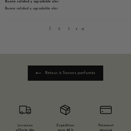
Buena calidad y agradable olor
Buena calidad y agradable olor
1
2
3
Retour à Savons parfumés
Livraison
Expédition
Paiement
offerte dès
sous 48 h
sécurisé