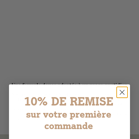
Une formule douce adaptée à un usage quotidien
Avec un pH compris entre 8,5 et 9, ce savon lait d’ânesse
10% DE REMISE
parfumé respecte l’équilibre naturel de la peau. Sa formulation
composée majoritairement d’ingrédients d’origine naturelle est
pensée pour convenir à tous les types de peau. Utilisé au
sur votre première
quotidien pour le corps ou les mains, il nettoie efficacement sans
provoquer de sensations de tiraillement.
commande