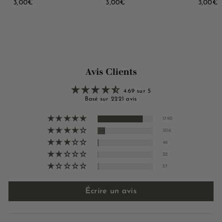
3
3
3
3,00€
3,00€
3,00€
,
,
,
0
0
0
0
0
0
€
€
Avis Clients
4.69 sur 5
Basé sur 2221 avis
1790
306
46
22
57
Écrire un avis