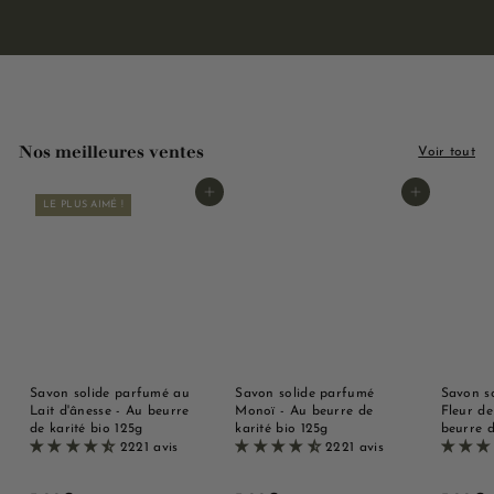
Nos meilleures ventes
Voir tout
Ajouter au panier
Ajouter au panier
LE PLUS AIMÉ !
Savon solide parfumé au
Savon solide parfumé
Savon s
Lait d'ânesse - Au beurre
Monoï - Au beurre de
Fleur de
de karité bio 125g
karité bio 125g
beurre d
2221 avis
2221 avis