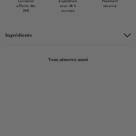
Livraison
Expédition
Paiement
offerte dès
sous 48 h
sécurisé
39€
ouvrées
Ingrédients
Vous aimerez aussi
Ajouter au panier
Savon solide parfumé au
Fruit de la passion - Au
beurre de karité bio 125g