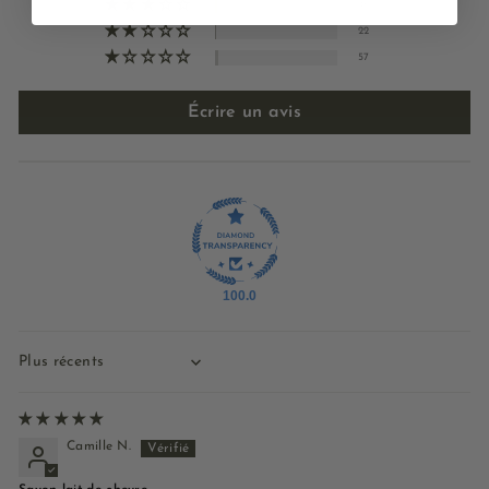
46
22
57
Écrire un avis
100.0
Sort by
Camille N.