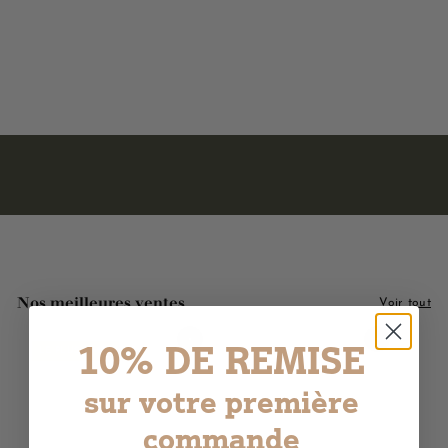
2221 avis
3
3,00€
,
0
0
€
Nos meilleures ventes
Voir tout
10% DE REMISE
Ajouter au panier
Ajouter au panier
LE PLUS AIMÉ !
sur votre première
commande