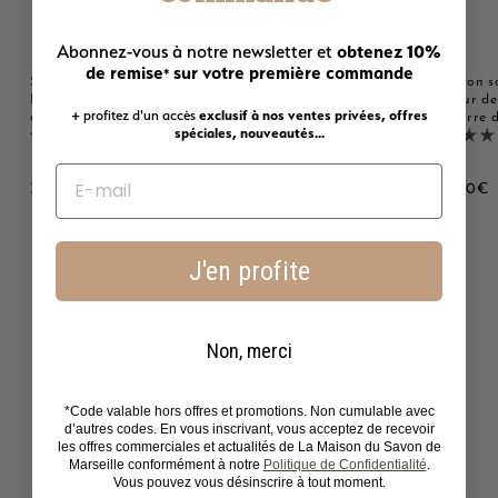
obtenez 10%
Abonnez-vous à notre newsletter et
de remise
sur votre première commande
*
Savon solide parfumé au
Savon solide parfumé
Savon s
Lait d'ânesse - Au beurre
Monoï - Au beurre de
Fleur de
+ profitez d'un accès
exclusif à nos ventes privées, offres
de karité bio 125g
karité bio 125g
beurre d
spéciales, nouveautés...
2221 avis
2221 avis
3
3
3
3,00€
3,00€
3,00€
,
,
,
0
0
0
0
0
0
J'en profite
€
€
Avis Clients
Non, merci
4.69 sur 5
Basé sur 2221 avis
*Code valable hors offres et promotions. Non cumulable avec
d’autres codes. En vous inscrivant, vous acceptez de recevoir
les offres commerciales et actualités de La Maison du Savon de
1790
Marseille conformément à notre
Politique de Confidentialité
.
306
Vous pouvez vous désinscrire à tout moment.