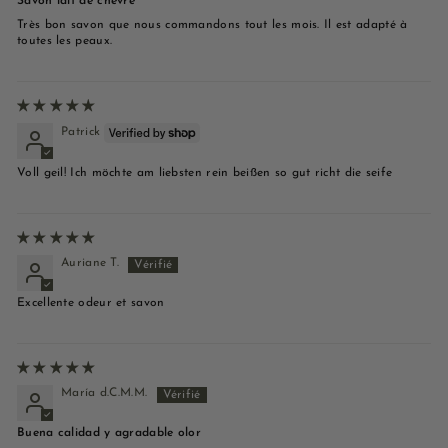
Savon lait de chevre
Très bon savon que nous commandons tout les mois. Il est adapté à
toutes les peaux.
Patrick
Voll geil! Ich möchte am liebsten rein beißen so gut richt die seife
Auriane T.
Excellente odeur et savon
María d.C.M.M.
Buena calidad y agradable olor