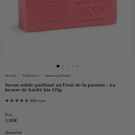
e
M
a
r
s
e
i
l
l
e
Accueil
/
Collections
/
Savons parfumés
/
Savon solide parfumé au Fruit de la passion - Au
beurre de karité bio 125g
2221 avis
Prix
Prix
3,00€
3,00€
régulier
Quantité