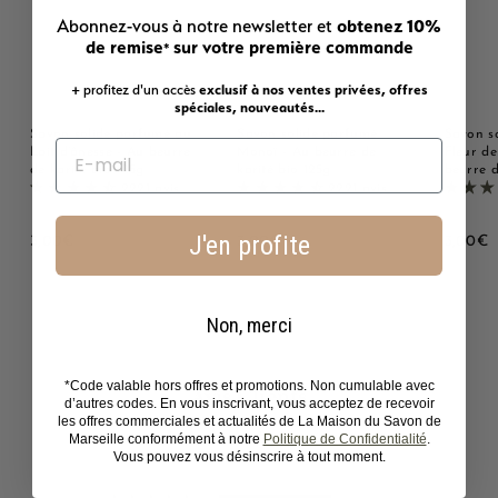
obtenez 10%
Abonnez-vous à notre newsletter et
de remise
sur votre première commande
*
+ profitez d'un accès
exclusif à nos ventes privées, offres
spéciales, nouveautés...
Savon solide parfumé au
Savon solide parfumé
Savon s
Lait d'ânesse - Au beurre
Monoï - Au beurre de
Fleur de
de karité bio 125g
karité bio 125g
beurre d
2221 avis
2221 avis
J'en profite
3
3
3
3,00€
3,00€
3,00€
,
,
,
0
0
0
0
0
0
Non, merci
€
€
*Code valable hors offres et promotions. Non cumulable avec
Avis Clients
d’autres codes. En vous inscrivant, vous acceptez de recevoir
les offres commerciales et actualités de La Maison du Savon de
Marseille conformément à notre
Politique de Confidentialité
.
4.70 sur 5
Vous pouvez vous désinscrire à tout moment.
Basé sur 10 avis