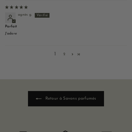
agnès g.
Parfait
J'adore
1
2
Retour à Savons parfumés