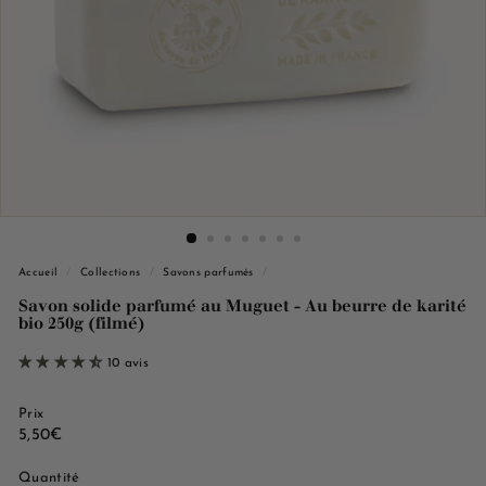
e
M
a
r
s
e
i
l
l
e
Accueil
/
Collections
/
Savons parfumés
/
Savon solide parfumé au Muguet - Au beurre de karité
bio 250g (filmé)
10 avis
Prix
Prix
5,50€
5,50€
régulier
Quantité