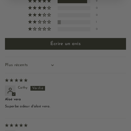
9
0
0
1
0
Écrire un avis
Sort by
Cathy
Aloé vera
Superbe odeur d'aloé vera.