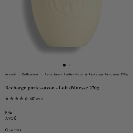
e
M
a
r
s
e
i
l
l
e
Accueil
/
Collections
/
Porte-Savon Écolier Mural et Recharges Parfumées 270g
/
Recharge porte-savon - Lait d'ânesse 270g
487 avis
Prix
Prix
7,90€
7,90€
régulier
Quantité