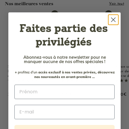
Nos meilleures ventes
Voir tout
Ajouter au panier
Ajouter au panier
LE PLUS AIMÉ !
Faites partie des
privilégiés
Abonnez-vous à notre newsletter
pour ne
manquer aucune de nos offres spéciales !
Savon solide parfumé au
Savon solide parfumé
Savon s
Lait d'ânesse - Au beurre
Monoï - Au beurre de
Fleur de
+ profitez d'un
accès
exclusif à nos ventes privées, découvrez
de karité bio 125g
karité bio 125g
beurre d
nos nouveautés en avant-première ...
2221 avis
2221 avis
3
3
3
3,00€
3,00€
3,00€
,
,
,
0
0
0
0
0
0
€
€