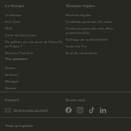
La Marque
Mentions légales
La Marque
Mentions légales
Avis client
Conditions générales de vente
FAQ
Conditions générales des offres
promotionnelles
Carte des boutiques
Politique de confidentialité
Où acheter du vrai savon de Marseille
en France ?
Accès site Pro
Devenez Franchisé
Droit de rétractation
Nos gammes
Savons
Senteurs
Ménager
Homme
Contact
Suivez nous
Facebook
Instagram
TikTok
LinkedIn
Envoyez-nous un email
Nous acceptons