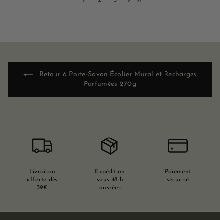
1
2
3
Retour à Porte-Savon Écolier Mural et Recharges
Parfumées 270g
Livraison
Expédition
Paiement
offerte dès
sous 48 h
sécurisé
39€
ouvrées