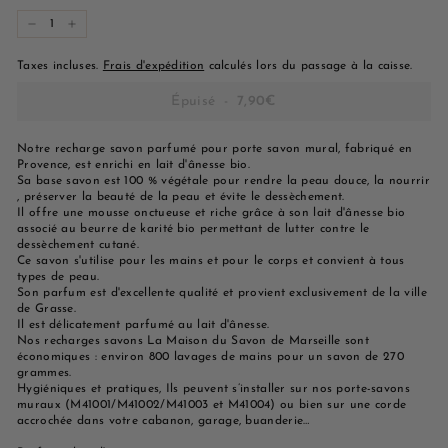
−
+
Taxes incluses.
Frais d'expédition
calculés lors du passage à la caisse.
Épuisé
-
7,90€
Notre recharge savon parfumé pour porte savon mural, fabriqué en
Provence, est enrichi en lait d'ânesse bio.
Sa base savon est 100 % végétale pour rendre la peau douce, la nourrir
, préserver la beauté de la peau et évite le dessèchement.
Il offre une mousse onctueuse et riche grâce à son lait d'ânesse bio
associé au beurre de karité bio permettant de lutter contre le
dessèchement cutané.
Ce savon s'utilise pour les mains et pour le corps et convient à tous
types de peau.
Son parfum est d'excellente qualité et provient exclusivement de la ville
de Grasse.
Il est délicatement parfumé au lait d'ânesse.
Nos recharges savons La Maison du Savon de Marseille sont
économiques : environ 800 lavages de mains pour un savon de 270
grammes.
Hygiéniques et pratiques, Ils peuvent s’installer sur nos porte-savons
muraux (M41001/M41002/M41003 et M41004) ou bien sur une corde
accrochée dans votre cabanon, garage, buanderie…