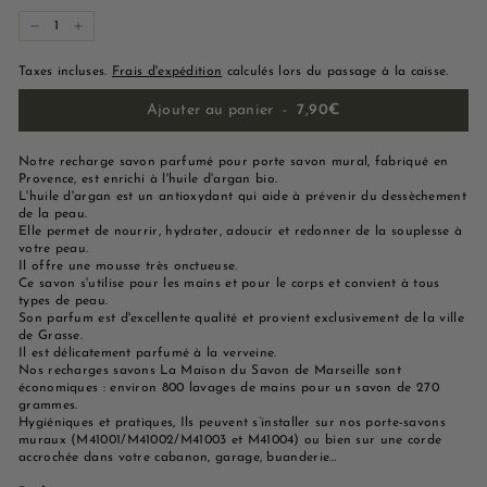
−
+
Taxes incluses.
Frais d'expédition
calculés lors du passage à la caisse.
Ajouter au panier
-
7,90€
Notre recharge savon parfumé pour porte savon mural, fabriqué en
Provence, est enrichi à l'huile d'argan bio.
L'huile d'argan est un antioxydant qui aide à prévenir du dessèchement
de la peau.
Elle permet de nourrir, hydrater, adoucir et redonner de la souplesse à
votre peau.
Il offre une mousse très onctueuse.
Ce savon s'utilise pour les mains et pour le corps et convient à tous
types de peau.
Son parfum est d'excellente qualité et provient exclusivement de la ville
de Grasse.
Il est délicatement parfumé à la verveine.
Nos recharges savons La Maison du Savon de Marseille sont
économiques : environ 800 lavages de mains pour un savon de 270
grammes.
Hygiéniques et pratiques, Ils peuvent s’installer sur nos porte-savons
muraux (M41001/M41002/M41003 et M41004) ou bien sur une corde
accrochée dans votre cabanon, garage, buanderie…