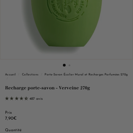
e
M
a
r
s
e
i
l
l
e
Accueil
/
Collections
/
Porte-Savon Écolier Mural et Recharges Parfumées 270g
/
Recharge porte-savon - Verveine 270g
487 avis
Prix
Prix
7,90€
7,90€
régulier
Quantité