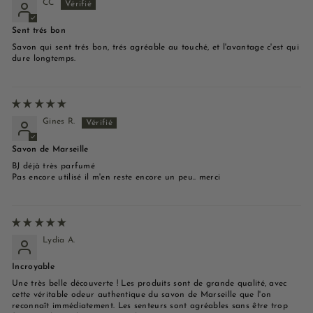
CC
Sent trés bon
Savon qui sent trés bon, trés agréable au touché, et l'avantage c'est qui
dure longtemps.
Gines R.
Savon de Marseille
BJ déjà très parfumé
Pas encore utilisé il m'en reste encore un peu.. merci
Lydia A.
Incroyable
Une très belle découverte ! Les produits sont de grande qualité, avec
cette véritable odeur authentique du savon de Marseille que l'on
reconnaît immédiatement. Les senteurs sont agréables sans être trop