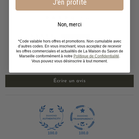
J'en profite
Avis Clients
4.73 sur 5
Non, merci
Basé sur 487 avis
402
*Code valable hors offres et promotions. Non cumulable avec
62
d’autres codes. En vous inscrivant, vous acceptez de recevoir
les offres commerciales et actualités de La Maison du Savon de
10
Marseille conformément à notre
Politique de Confidentialité
.
4
Vous pouvez vous désinscrire à tout moment.
9
Écrire un avis
100.0
100.0