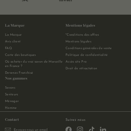
39€
ouvrées
La Marque
Mentions légales
La Marque
*Conditions des offres
Avis client
Mentions légales
FAQ
Conditions générales de vente
Carte des boutiques
Politique de confidentialité
Où acheter du vrai savon de Marseille
Accès site Pro
en France ?
Droit de rétractation
Devenez Franchisé
Nos gammes
Savons
Senteurs
Ménager
Homme
Contact
Suivez nous
Facebook
Instagram
TikTok
LinkedIn
Envoyez-nous un email