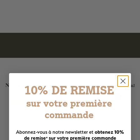
4
4,50€
,
5
0
€
Nos meilleures ventes
10% DE REMISE
Voir tout
Ajouter au panier
Ajouter au panier
sur votre première
LE PLUS AIMÉ !
commande
obtenez 10%
Abonnez-vous à notre newsletter et
de remise
sur votre première commande
*