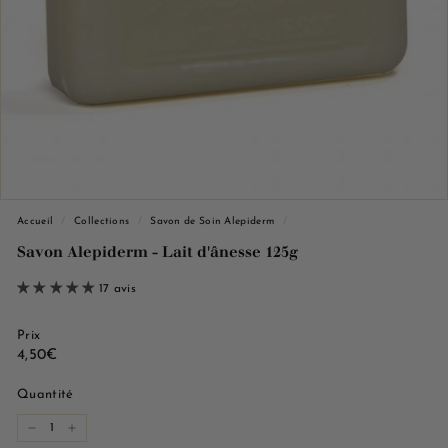
e
M
a
r
s
e
i
l
l
Accueil
/
Collections
/
Savon de Soin Alepiderm
/
e
Savon Alepiderm - Lait d'ânesse 125g
17 avis
Prix
Prix
4,50€
4,50€
régulier
Quantité
−
+