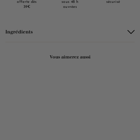
offerte dès
sous 48 h
sécurisé
39€
ouvrées
Ingrédients
Vous aimerez aussi
Ajouter au panier
Savon Alepiderm - Lait
d'ânesse 125g
17 avis