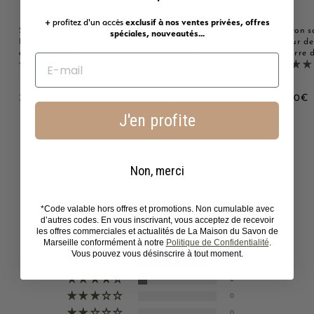
+ profitez d'un accès
exclusif à nos ventes privées, offres
Savon solide parfumé au
Savon solide parfumé
Savon s
spéciales, nouveautés...
Lait d'ânesse - Au beurre
Monoï - Au beurre de
Fleur de
de karité bio 125g
karité bio 125g
beurre d
2221 avis
2221 avis
3
3
3
3,00€
3,00€
3,00€
,
,
,
J'en profite
0
0
0
0
0
0
€
€
Non, merci
Avis Clients
*Code valable hors offres et promotions. Non cumulable avec
d’autres codes. En vous inscrivant, vous acceptez de recevoir
4.88 sur 5
les offres commerciales et actualités de La Maison du Savon de
Basé sur 17 avis
Marseille conformément à notre
Politique de Confidentialité
.
Vous pouvez vous désinscrire à tout moment.
15
2
0
0