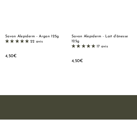
e
M
a
r
s
Savon Alepiderm - Argan 125g
Savon Alepiderm - Lait d'ânesse
125g
22 avis
e
17 avis
i
4
4,50€
l
4
4,50€
,
,
5
l
5
0
e
0
€
€