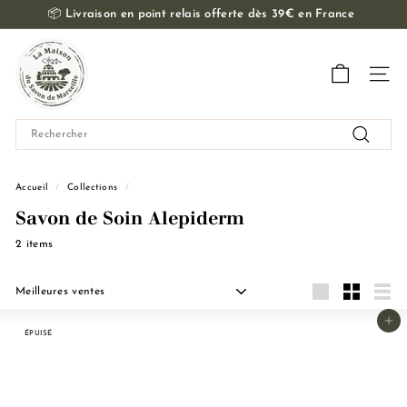
Passer
📦
Livraison en point relais offerte dès 39€ en France
au
Diaporama
contenu
L
Pause
a
Navig
M
a
Search
i
Recherch
s
o
Accueil
/
Collections
/
n
Savon de Soin Alepiderm
d
2 items
u
S
Appliquer
a
Grande
Petit
Liste
Ajouter au panier
v
ÉPUISÉ
o
n
d