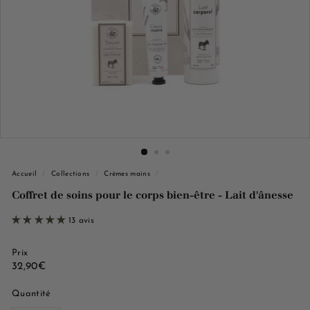
e
M
a
r
s
e
i
l
l
e
Accueil
/
Collections
/
Crèmes mains
/
Coffret de soins pour le corps bien-être - Lait d'ânesse
13 avis
Prix
Prix
32,90€
32,90€
régulier
Quantité