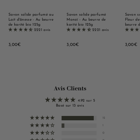
Savon solide parfumé au
Savon solide parfumé
Savon s
Lait d'ânesse - Au beurre
Monoï - Au beurre de
Fleur de
de karité bio 125g
karité bio 125g
beurre d
2221 avis
2221 avis
3
3
3
3,00€
3,00€
3,00€
,
,
,
0
0
0
0
0
0
€
€
Avis Clients
4.92 sur 5
Basé sur 13 avis
12
1
0