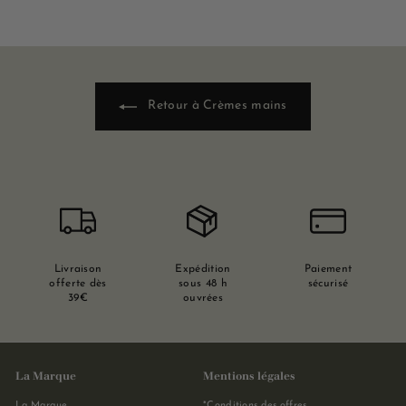
Retour à Crèmes mains
Livraison
Expédition
Paiement
offerte dès
sous 48 h
sécurisé
39€
ouvrées
La Marque
Mentions légales
La Marque
*Conditions des offres