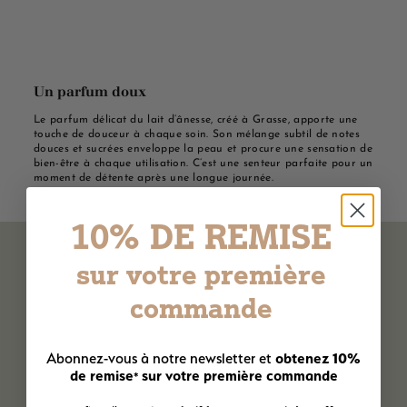
Un parfum doux
Le parfum délicat du lait d’ânesse, créé à Grasse, apporte une
touche de douceur à chaque soin. Son mélange subtil de notes
douces et sucrées enveloppe la peau et procure une sensation de
bien-être à chaque utilisation. C’est une senteur parfaite pour un
moment de détente après une longue journée.
10% DE REMISE
sur votre première
commande
obtenez 10%
Abonnez-vous à notre newsletter et
de remise
sur votre première commande
*