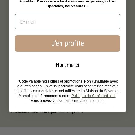
+ profitez d'un accès
exclusif à nos ventes privées, offres
spéciales, nouveautés...
J'en profite
Non, merci
*Code valable hors offres et promotions. Non cumulable avec
Un cadeau authentique
d’autres codes. En vous inscrivant, vous acceptez de recevoir
les offres commerciales et actualités de La Maison du Savon de
Le coffret bien-être lait d'ânesse est le cadeau idéal pour ceux
Marseille conformément à notre
Politique de Confidentialité
.
qui cherchent à offrir un soin naturel et authentique. Présenté
Vous pouvez vous désinscrire à tout moment.
dans une élégante boîte cadeau aux dessins provençales, ce
coffret est parfait pour célébrer un moment spécial ou tout
simplement pour faire plaisir à un proche.