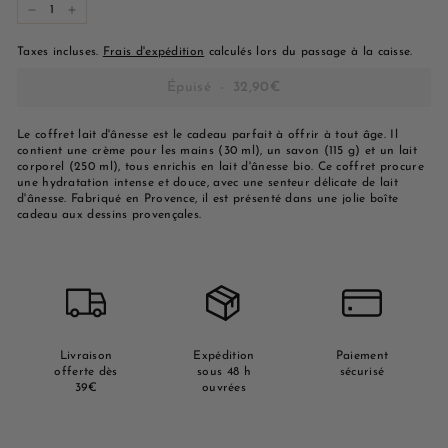
−
+
Taxes incluses.
Frais d'expédition
calculés lors du passage à la caisse.
Épuisé
-
32,90€
Le coffret lait d'ânesse est le cadeau parfait à offrir à tout âge. Il
contient une crème pour les mains (30 ml), un savon (115 g) et un lait
corporel (250 ml), tous enrichis en lait d'ânesse bio. Ce coffret procure
une hydratation intense et douce, avec une senteur délicate de lait
d'ânesse. Fabriqué en Provence, il est présenté dans une jolie boîte
cadeau aux dessins provençales.
Livraison
Expédition
Paiement
offerte dès
sous 48 h
sécurisé
39€
ouvrées