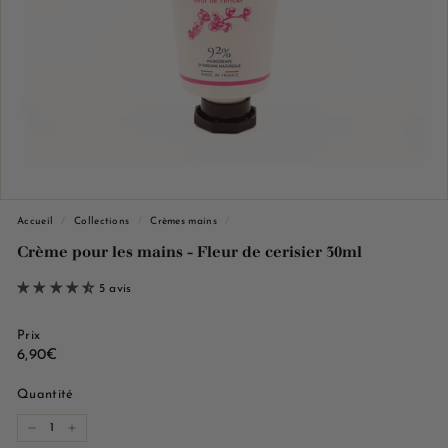
e
M
a
r
s
e
i
l
l
Accueil
/
Collections
/
Crèmes mains
/
e
Crème pour les mains - Fleur de cerisier 30ml
5 avis
Prix
Prix
6,90€
6,90€
régulier
Quantité
−
+