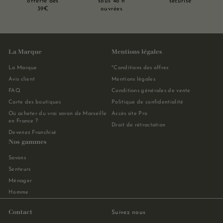
offerte dès
sous 48 h
sécurisé
39€
ouvrées
La Marque
Mentions légales
La Marque
*Conditions des offres
Avis client
Mentions légales
FAQ
Conditions générales de vente
Carte des boutiques
Politique de confidentialité
Où acheter du vrai savon de Marseille
Accès site Pro
en France ?
Droit de rétractation
Devenez Franchisé
Nos gammes
Savons
Senteurs
Ménager
Homme
Contact
Suivez nous