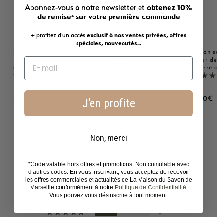
obtenez 10%
Abonnez-vous à notre newsletter et
de remise
sur votre première commande
*
+ profitez d'un accès
exclusif à nos ventes privées, offres
spéciales, nouveautés...
Savon solide parfumé au
Savon solide parfumé
Savon s
Lait d'ânesse - Au beurre
Monoï - Au beurre de
Fleur de
de karité bio 125g
karité bio 125g
beurre d
2221 avis
2221 avis
3
3
3
3,00€
3,00€
3,00€
J'en profite
,
,
,
0
0
0
0
0
0
€
€
Non, merci
*Code valable hors offres et promotions. Non cumulable avec
Avis Clients
d’autres codes. En vous inscrivant, vous acceptez de recevoir
les offres commerciales et actualités de La Maison du Savon de
4.40 sur 5
Marseille conformément à notre
Politique de Confidentialité
.
Basé sur 5 avis
Vous pouvez vous désinscrire à tout moment.
2