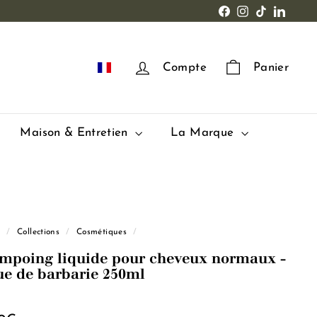
Facebook
Instagram
TikTok
LinkedI
FR
Compte
Panier
Maison & Entretien
La Marque
l
/
Collections
/
Cosmétiques
/
mpoing liquide pour cheveux normaux -
ue de barbarie 250ml