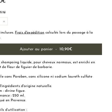
10,90€
90€
lier
ité
+
 incluses.
Frais d'expédition
calculés lors du passage à la
.
Ajouter au panier
-
10,90€
 shampoing liquide, pour cheveux normaux, est enrichi en
t de fleur de figuier de barbarie.
le sans Paraben, sans silicone ni sodium laureth sulfate
'ingrédients d'origine naturelle.
 : divine figue.
nance : 250 ml.
qué en Provence.
ls d’utilisation :