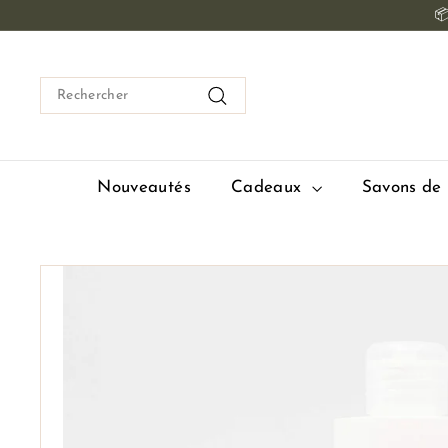
Passer

au
contenu
Search
Rechercher
Nouveautés
Cadeaux
Savons de 