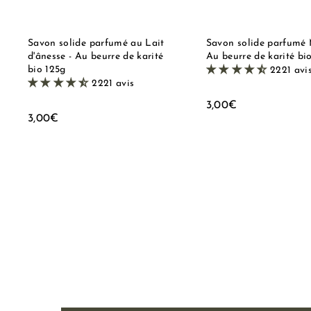
i
p
d
a
e
n
i
Savon solide parfumé au Lait
Savon solide parfumé 
e
d'ânesse - Au beurre de karité
Au beurre de karité bi
r
bio 125g
2221 avi
2221 avis
3
3,00€
3
3,00€
,
,
0
0
0
0
€
€