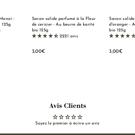
i
i
p
p
d
d
a
a
e
e
n
n
i
i
Monoï -
Savon solide parfumé à la Fleur
Savon solide
e
e
o 125g
de cerisier - Au beurre de karité
d'oranger - A
r
r
bio 125g
bio 125g
s
2221 avis
3
3
3,00€
3,00€
,
,
0
0
0
0
€
€
Avis Clients
Soyez le premier à écrire un avis