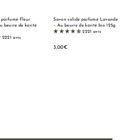
i
i
p
p
d
d
a
a
e
e
n
n
i
i
 parfumé Fleur
Savon solide parfumé Lavande
e
e
u beurre de karité
– Au beurre de karité bio 125g
r
r
2221 avis
2221 avis
3
3,00€
,
0
0
€