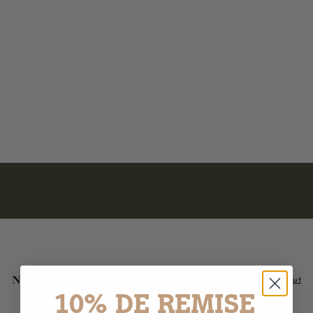
Lait pour le corps - Huile
d'argan bio 250ml
56 avis
1
15,90€
5
,
9
0
€
Nos meilleures ventes
Voir tout
10% DE REMISE
Ajouter au panier
Ajouter au panier