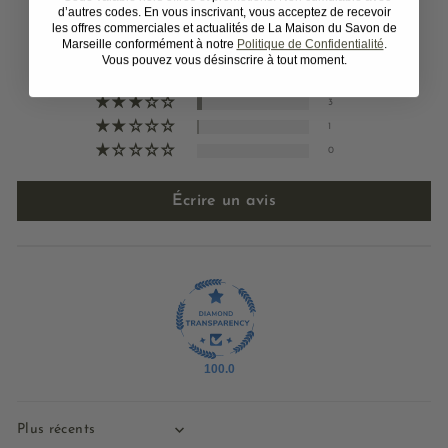
d’autres codes. En vous inscrivant, vous acceptez de recevoir
Basé sur 56 avis
les offres commerciales et actualités de La Maison du Savon de
Marseille conformément à notre
Politique de Confidentialité
.
43
Vous pouvez vous désinscrire à tout moment.
9
3
1
0
Écrire un avis
100.0
Sort by