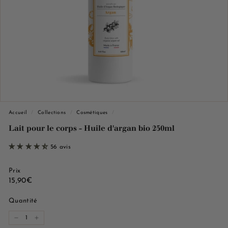
e
M
a
r
s
e
i
l
l
Accueil
/
Collections
/
Cosmétiques
/
e
Lait pour le corps - Huile d'argan bio 250ml
56 avis
Prix
Prix
15,90€
15,90€
régulier
Quantité
−
+