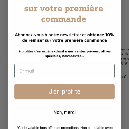
LE PLUS AIMÉ !
sur votre première
commande
obtenez 10%
Abonnez-vous à notre newsletter et
de remise
sur votre première commande
*
Savon solide parfumé au
Savon solide parfumé
Savon s
+ profitez d'un accès
exclusif à nos ventes privées, offres
Lait d'ânesse - Au beurre
Monoï - Au beurre de
Fleur de
spéciales, nouveautés...
de karité bio 125g
karité bio 125g
beurre d
2221 avis
2221 avis
3
3
3
3,00€
3,00€
3,00€
,
,
,
0
0
0
J'en profite
0
0
0
€
€
Non, merci
Avis Clients
*Code valable hors offres et promotions. Non cumulable avec
4.68 sur 5