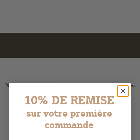
8
8,90€
,
9
0
€
Nos meilleures ventes
Voir tout
10% DE REMISE
Ajouter au panier
Ajouter au panier
LE PLUS AIMÉ !
sur votre première
commande