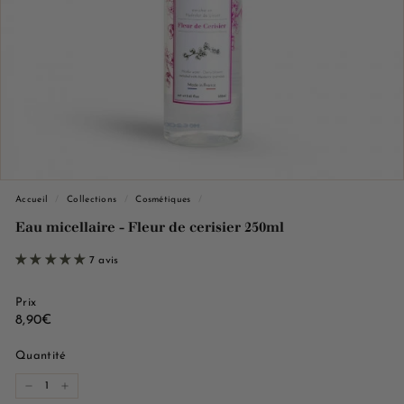
e
M
a
r
s
e
i
l
l
Accueil
/
Collections
/
Cosmétiques
/
e
Eau micellaire - Fleur de cerisier 250ml
7 avis
Prix
Prix
8,90€
8,90€
régulier
Quantité
−
+