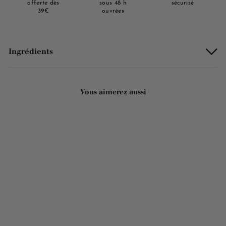
offerte dès
sous 48 h
sécurisé
39€
ouvrées
Ingrédients
Vous aimerez aussi
Ajouter au panier
Eau micellaire - Fleur de
cerisier 250ml
7 avis