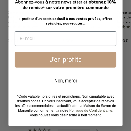
obtenez 10%
Abonnez-vous à notre newsletter et
de remise
sur votre première commande
*
Savon solide parfumé au
Savon solide parfumé
Savon s
Lait d'ânesse - Au beurre
Monoï - Au beurre de
Fleur de
+ profitez d'un accès
exclusif à nos ventes privées, offres
de karité bio 125g
karité bio 125g
beurre d
spéciales, nouveautés...
2221 avis
2221 avis
3
3
3
3,00€
3,00€
3,00€
,
,
,
0
0
0
0
0
0
J'en profite
€
€
Non, merci
Avis Clients
4.86 sur 5
*Code valable hors offres et promotions. Non cumulable avec
Basé sur 7 avis
d’autres codes. En vous inscrivant, vous acceptez de recevoir
les offres commerciales et actualités de La Maison du Savon de
6
Marseille conformément à notre
Politique de Confidentialité
.
Vous pouvez vous désinscrire à tout moment.
1
0
0