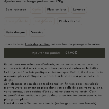
Ajouter une recharge porte-savon 270g
Variant
Sans recharge
Citron
Fleur de lotus
Lavande
sold
out
Variant
Variant
Fraise rhubarbe
Lait d'ânesse
or
Pétales de rose
sold
sold
unavailable
out
out
Huile d'argan
or
Verveine
or
unavailable
unavailable
Taxes incluses.
Frais d'expédition
calculés lors du passage à la caisse.
Ajouter au panier
-
27,90€
Gravé dans nos mémoires d'enfants, ce porte-savon mural de notre
enfance a équipé nos écoles, nos lieux publics et autres collectivités.
Cet objet est à la fois pratique et économique. Rotatif, il est plus facile
à manier, plus esthétique et propre. Fini le savon qui glisse entre les
doigts !
Son élégance et son design traditionnel en finition acier inoxydable
mat trouvera aisément sa place dans votre salle de bain, votre cuisine,
votre garage, votre cuisine d’été ou même dans votre jardin. C'est
aujourd’hui un véritable objet de décoration très tendance pour votre
plus grand plaisir.
Livré dans sa boîte avec sa visserie. (recharge savon non fournie)