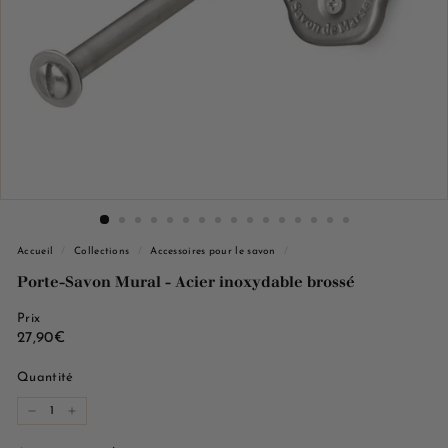
e
M
a
r
s
e
i
l
l
e
Accueil
/
Collections
/
Accessoires pour le savon
/
Porte-Savon Mural - Acier inoxydable brossé
Prix
Prix
27,90€
27,90€
régulier
Quantité
−
+