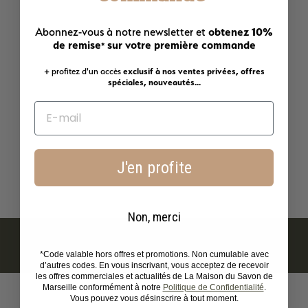
Ajouter au panier
DE RETOUR EN STOCK !
obtenez 10%
Abonnez-vous à notre newsletter et
de remise
sur votre première commande
*
+ profitez d'un accès
exclusif à nos ventes privées, offres
spéciales, nouveautés...
Porte-Savon Mural - Acier
inoxydable brossé
J'en profite
À
27,90€
À partir de
p
a
r
Non, merci
t
i
r
*Code valable hors offres et promotions. Non cumulable avec
d
d’autres codes. En vous inscrivant, vous acceptez de recevoir
e
les offres commerciales et actualités de La Maison du Savon de
2
Marseille conformément à notre
Politique de Confidentialité
.
Vous pouvez vous désinscrire à tout moment.
7