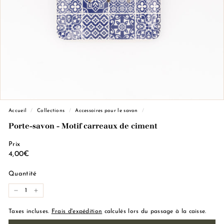
e
M
a
r
s
e
i
l
l
Accueil
/
Collections
/
Accessoires pour le savon
/
e
Porte-savon - Motif carreaux de ciment
Prix
Prix
4,00€
4,00€
régulier
Quantité
−
+
Taxes incluses.
Frais d'expédition
calculés lors du passage à la caisse.