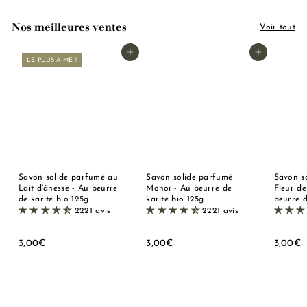
Nos meilleures ventes
Voir tout
Ajouter au panier
Ajouter au panier
LE PLUS AIMÉ !
Savon solide parfumé au
Savon solide parfumé
Savon s
Lait d'ânesse - Au beurre
Monoï - Au beurre de
Fleur de
de karité bio 125g
karité bio 125g
beurre d
2221 avis
2221 avis
3
3
3
3,00€
3,00€
3,00€
,
,
,
0
0
0
0
0
0
€
€