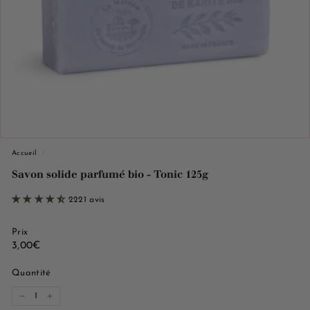
e
M
a
r
s
e
i
l
l
Accueil
/
e
Savon solide parfumé bio - Tonic 125g
2221 avis
Prix
Prix
3,00€
3,00€
régulier
Quantité
−
+