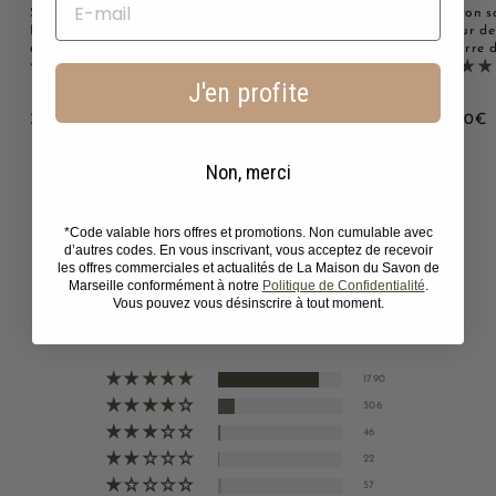
Savon solide parfumé au
Savon solide parfumé
Savon s
Lait d'ânesse - Au beurre
Monoï - Au beurre de
Fleur de
de karité bio 125g
karité bio 125g
beurre d
2221 avis
2221 avis
J'en profite
3
3
3
3,00€
3,00€
3,00€
,
,
,
0
0
0
Non, merci
0
0
0
€
€
*Code valable hors offres et promotions. Non cumulable avec
d’autres codes. En vous inscrivant, vous acceptez de recevoir
les offres commerciales et actualités de La Maison du Savon de
Avis Clients
Marseille conformément à notre
Politique de Confidentialité
.
Vous pouvez vous désinscrire à tout moment.
4.69 sur 5
Basé sur 2221 avis
1790
306
46
22
57