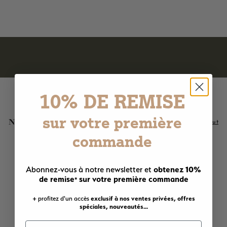
3
3,00€
,
0
0
€
10% DE REMISE
sur votre première
Nos meilleures ventes
Voir tout
commande
Ajouter au panier
Ajouter au panier
LE PLUS AIMÉ !
obtenez 10%
Abonnez-vous à notre newsletter et
de remise
sur votre première commande
*
+ profitez d'un accès
exclusif à nos ventes privées, offres
spéciales, nouveautés...