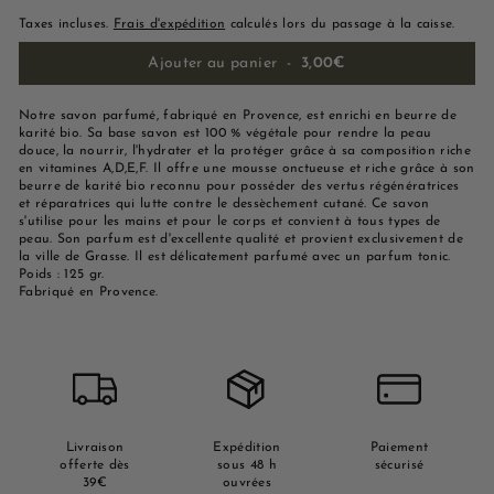
Taxes incluses.
Frais d'expédition
calculés lors du passage à la caisse.
Ajouter au panier
-
3,00€
Notre savon parfumé, fabriqué en Provence, est enrichi en beurre de
karité bio. Sa base savon est 100 % végétale pour rendre la peau
douce, la nourrir, l'hydrater et la protéger grâce à sa composition riche
en vitamines A,D,E,F. Il offre une mousse onctueuse et riche grâce à son
beurre de karité bio reconnu pour posséder des vertus régénératrices
et réparatrices qui lutte contre le dessèchement cutané. Ce savon
s'utilise pour les mains et pour le corps et convient à tous types de
peau. Son parfum est d'excellente qualité et provient exclusivement de
la ville de Grasse. Il est délicatement parfumé avec un parfum tonic.
Poids : 125 gr.
Fabriqué en Provence.
Livraison
Expédition
Paiement
offerte dès
sous 48 h
sécurisé
39€
ouvrées