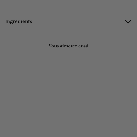
Ingrédients
Vous aimerez aussi
Ajouter au panier
Savon solide parfumé bio
- Tonic 125g
2221 avis