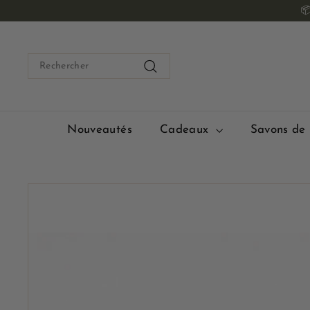
Passer

au
contenu
Search
Rechercher
Nouveautés
Cadeaux
Savons de 