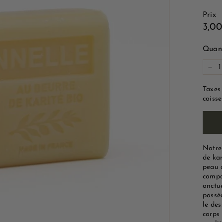
e
Prix
M
Prix
3,0
a
régu
r
Quant
s
−
e
i
Taxes
caisse
l
l
e
Notre
de ka
peau d
compo
onctu
posséd
le des
corps