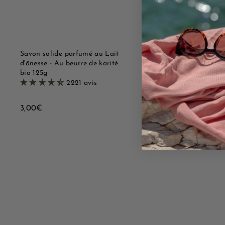
r
r
a
a
p
u
i
p
d
a
e
n
i
Savon solide parfumé au Lait
Savon solide parfumé 
e
d'ânesse - Au beurre de karité
Au beurre de karité bi
r
bio 125g
2221 avi
2221 avis
3
3,00€
3
3,00€
,
,
0
0
0
0
€
€