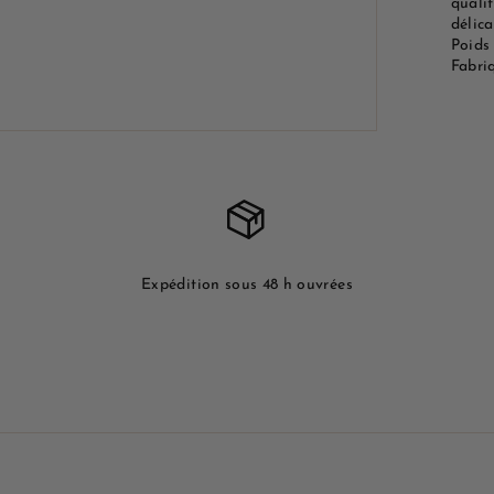
qualit
délica
Poids 
Fabri
Expédition sous 48 h ouvrées