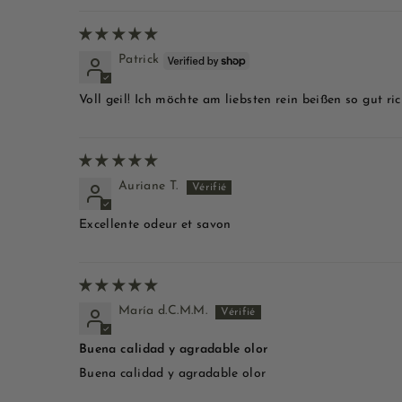
Patrick
Voll geil! Ich möchte am liebsten rein beißen so gut ric
Auriane T.
Excellente odeur et savon
María d.C.M.M.
Buena calidad y agradable olor
Buena calidad y agradable olor