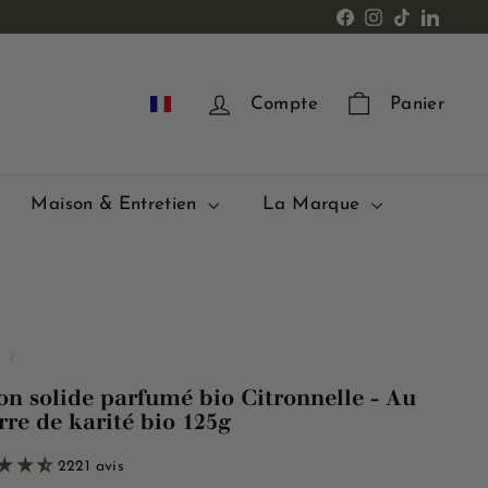
Facebook
Instagram
TikTok
LinkedI
FR
Compte
Panier
Maison & Entretien
La Marque
l
/
on solide parfumé bio Citronnelle - Au
rre de karité bio 125g
2221 avis