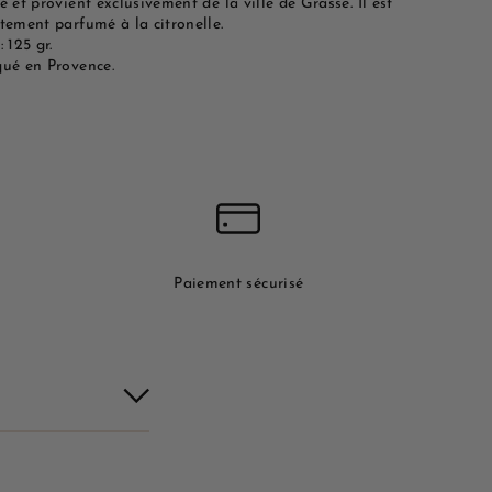
é et provient exclusivement de la ville de Grasse. Il est
tement parfumé à la citronelle.
: 125 gr.
qué en Provence.
Paiement sécurisé