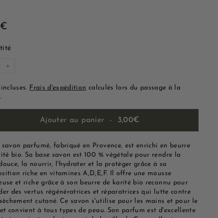
3,00€
0€
lier
ité
+
 incluses.
Frais d'expédition
calculés lors du passage à la
.
Ajouter au panier
-
3,00€
 savon parfumé, fabriqué en Provence, est enrichi en beurre
rité bio. Sa base savon est 100 % végétale pour rendre la
ouce, la nourrir, l'hydrater et la protéger grâce à sa
sition riche en vitamines A,D,E,F. Il offre une mousse
euse et riche grâce à son beurre de karité bio reconnu pour
er des vertus régénératrices et réparatrices qui lutte contre
sèchement cutané. Ce savon s'utilise pour les mains et pour le
 et convient à tous types de peau. Son parfum est d'excellente