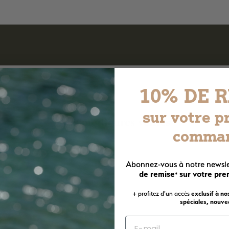
10% DE 
sur votre p
Nos meilleures ventes
comma
Abonnez-vous à notre newsle
B
B
o
o
de remise
sur votre pr
*
u
u
A
A
t
t
+ profitez d'un accès
exclusif à no
j
j
i
i
spéciales, nouvea
o
o
q
q
u
u
u
u
t
t
e
e
e
e