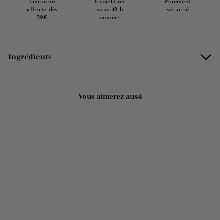
Livraison
Expédition
Paiement
offerte dès
sous 48 h
sécurisé
39€
ouvrées
Ingrédients
Vous aimerez aussi
Ajouter au panier
Savon solide parfumé Bois
de cèdre - Au beurre de
karité bio 125g