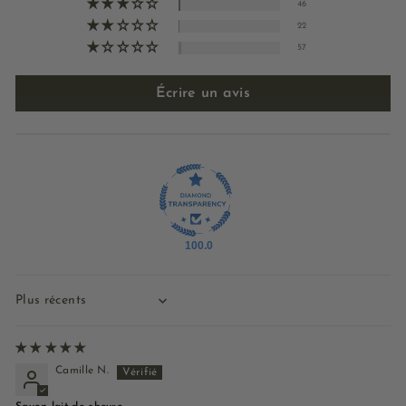
46
22
57
Écrire un avis
100.0
Sort by
Camille N.