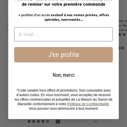
de remise
sur votre première commande
*
+ profitez d'un accès
exclusif à nos ventes privées, offres
spéciales, nouveautés...
Savon solide parfumé au
Savon solide parfumé
Savon s
Lait d'ânesse - Au beurre
Monoï - Au beurre de
Fleur de
de karité bio 125g
karité bio 125g
beurre d
2221 avis
2221 avis
3
3
3
3,00€
3,00€
3,00€
J'en profite
,
,
,
0
0
0
0
0
0
€
€
Non, merci
Avis Clients
*Code valable hors offres et promotions. Non cumulable avec
d’autres codes. En vous inscrivant, vous acceptez de recevoir
4.69 sur 5
les offres commerciales et actualités de La Maison du Savon de
Basé sur 2221 avis
Marseille conformément à notre
Politique de Confidentialité
.
Vous pouvez vous désinscrire à tout moment.
1790
306