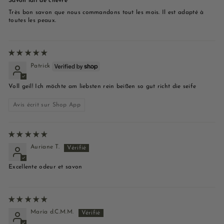
Savon lait de chevre
Très bon savon que nous commandons tout les mois. Il est adapté à
toutes les peaux.
Patrick
Voll geil! Ich möchte am liebsten rein beißen so gut richt die seife
Avis écrit sur Shop App
Auriane T.
Excellente odeur et savon
María d.C.M.M.