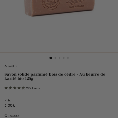
e
M
a
r
s
e
i
l
l
e
Accueil
/
Savon solide parfumé Bois de cèdre - Au beurre de
karité bio 125g
2221 avis
Prix
Prix
3,00€
3,00€
régulier
Quantité