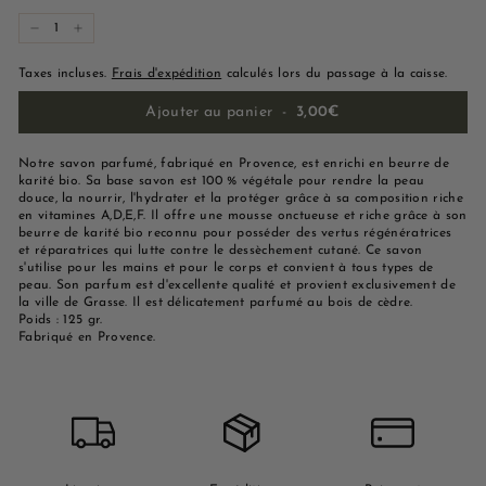
−
+
Taxes incluses.
Frais d'expédition
calculés lors du passage à la caisse.
Ajouter au panier
-
3,00€
Notre savon parfumé, fabriqué en Provence, est enrichi en beurre de
karité bio. Sa base savon est 100 % végétale pour rendre la peau
douce, la nourrir, l'hydrater et la protéger grâce à sa composition riche
en vitamines A,D,E,F. Il offre une mousse onctueuse et riche grâce à son
beurre de karité bio reconnu pour posséder des vertus régénératrices
et réparatrices qui lutte contre le dessèchement cutané. Ce savon
s'utilise pour les mains et pour le corps et convient à tous types de
peau. Son parfum est d'excellente qualité et provient exclusivement de
la ville de Grasse. Il est délicatement parfumé au bois de cèdre.
Poids : 125 gr.
Fabriqué en Provence.