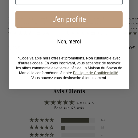
J'en profite
Savon solide parfumé au
Savon solide parfumé
Savon s
Lait d'ânesse - Au beurre
Monoï - Au beurre de
Fleur de
de karité bio 125g
karité bio 125g
beurre d
2221 avis
2221 avis
Non, merci
3
3
3
3,00€
3,00€
3,00€
,
,
,
*Code valable hors offres et promotions. Non cumulable avec
0
0
0
d’autres codes. En vous inscrivant, vous acceptez de recevoir
0
0
0
les offres commerciales et actualités de La Maison du Savon de
€
€
Marseille conformément à notre
Politique de Confidentialité
.
Vous pouvez vous désinscrire à tout moment.
Avis Clients
4.70 sur 5
Basé sur 175 avis
144
22
3