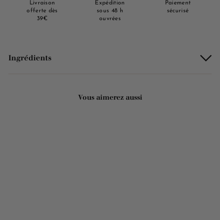
Livraison
Expédition
Paiement
offerte dès
sous 48 h
sécurisé
39€
ouvrées
Ingrédients
Vous aimerez aussi
Ajouter au panier
Savon liquide de Marseille
- Amande douce 300ml