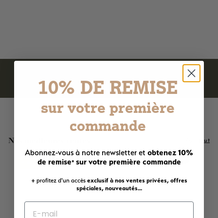
175 avis
9
9,90€
,
9
0
€
10% DE REMISE
sur votre première
commande
Nos meilleures ventes
Voir tout
obtenez 10%
Abonnez-vous à notre newsletter et
Ajouter au panier
Ajouter au panier
de remise
sur votre première commande
*
LE PLUS AIMÉ !
+ profitez d'un accès
exclusif à nos ventes privées, offres
spéciales, nouveautés...