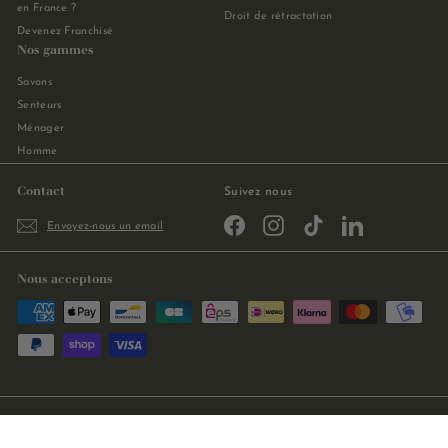
en France ?
Droit de rétractation
Devenez Franchisé
Nos gammes
Savons
Senteurs
Ménager
Homme
Contact
Suivez nous
Facebook
Instagram
TikTok
LinkedIn
Envoyez-nous un email
Nous acceptons
Réalisation
Stellar Projects