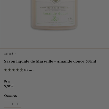
e
M
a
r
s
e
i
l
l
Accueil
/
e
Savon liquide de Marseille - Amande douce 300ml
175 avis
Prix
Prix
9,90€
9,90€
régulier
Quantité
−
+