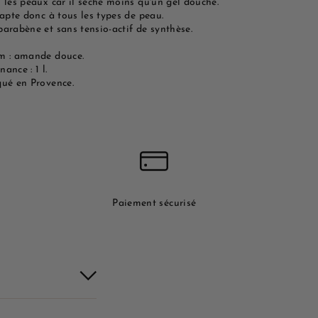
 les peaux car il sèche moins qu'un gel douche.
dapte donc à tous les types de peau.
parabène et sans tensio-actif de synthèse.
m : amande douce.
ance : 1 l.
qué en Provence.
Paiement sécurisé