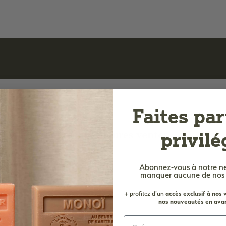
Faites par
privilé
Nos meilleures ventes
Abonnez-vous à notre n
manquer aucune de nos of
B
B
o
o
u
u
+ profitez d'un
accès
exclusif à nos
A
A
t
t
nos nouveautés en avan
j
j
i
i
o
o
q
q
u
u
u
u