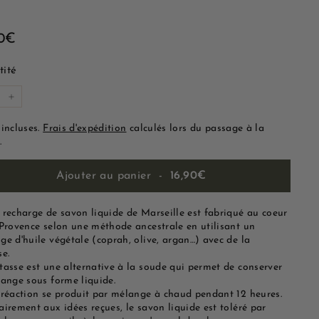
16,90€
90€
lier
ité
+
 incluses.
Frais d'expédition
calculés lors du passage à la
.
Ajouter au panier
-
16,90€
 recharge de savon liquide de Marseille est fabriqué au coeur
 Provence selon une méthode ancestrale en utilisant un
ge d'huile végétale (coprah, olive, argan…) avec de la
se.
tasse est une alternative à la soude qui permet de conserver
lange sous forme liquide.
 réaction se produit par mélange à chaud pendant 12 heures.
irement aux idées reçues, le savon liquide est toléré par