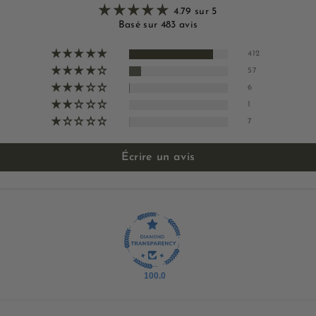
4.79 sur 5
Basé sur 483 avis
412
57
6
1
7
Écrire un avis
100.0