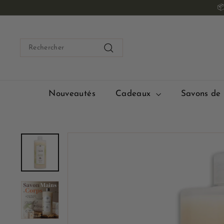
Passer

au
contenu
Search
Rechercher
Nouveautés
Cadeaux
Savons de 