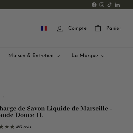
Facebook
Instagram
TikTok
LinkedI
FR
Compte
Panier
Maison & Entretien
La Marque
l
/
harge de Savon Liquide de Marseille -
nde Douce 1L
483 avis