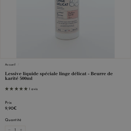
e
M
a
r
s
e
i
l
l
Accueil
/
e
Lessive liquide spéciale linge délicat - Beurre de
karité 500ml
1 avis
Prix
Prix
9,90€
9,90€
régulier
Quantité