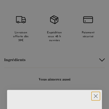
Livraison
Expédition
Paiement
offerte dès
sous 48 h
sécurisé
39€
ouvrées
Ingrédients
Vous aimerez aussi
Ajouter au panier
10% DE REMISE