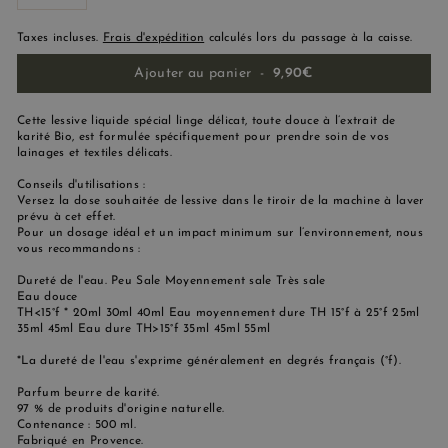
−
+
Taxes incluses.
Frais d'expédition
calculés lors du passage à la caisse.
Ajouter au panier
-
9,90€
Cette lessive liquide spécial linge délicat, toute douce à l’extrait de
karité Bio, est formulée spécifiquement pour prendre soin de vos
lainages et textiles délicats.
Conseils d'utilisations :
Versez la dose souhaitée de lessive dans le tiroir de la machine à laver
prévu à cet effet.
Pour un dosage idéal et un impact minimum sur l’environnement, nous
vous recommandons :
Dureté de l'eau. Peu Sale Moyennement sale Très sale
Eau douce
TH<15°f * 20ml 30ml 40ml Eau moyennement dure TH 15°f à 25°f 25ml
35ml 45ml Eau dure TH>15°f 35ml 45ml 55ml
*La dureté de l'eau s'exprime généralement en degrés français (°f).
Parfum beurre de karité.
97 % de produits d'origine naturelle.
Contenance : 500 ml.
Fabriqué en Provence.