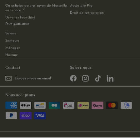
Où acheter du vrai savon de Marseille
Accès site Pro
en France ?
Droit de rétractation
Devenez Franchisé
Nos gammes
Savons
Senteurs
Ménager
Homme
Contact
Suivez nous
Facebook
Instagram
TikTok
LinkedIn
Envoyez-nous un email
Nous acceptons