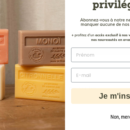
privilé
Abonnez-vous à notre n
manquer aucune de nos of
+ profitez d'un
accès
exclusif à nos
nos nouveautés en avan
Nos meilleures ventes
Je m'ins
B
B
Non, mer
o
o
u
u
A
A
t
t
j
j