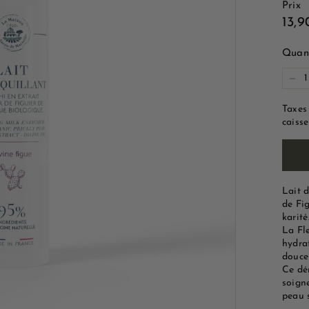
Prix
e
Prix
13,
M
régu
a
Quant
r
s
−
e
Taxes
i
caisse
l
l
e
Lait d
de Fig
karité
La Fl
hydra
douce
Ce dé
soign
peau 