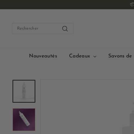
Passer

au
contenu
Search
Rechercher
Nouveautés
Cadeaux
Savons de 