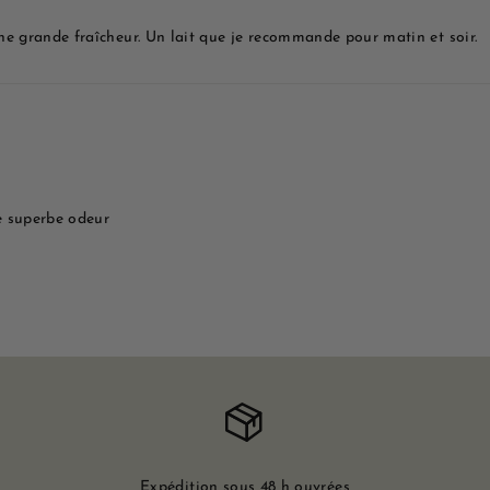
e grande fraîcheur. Un lait que je recommande pour matin et soir.
ne superbe odeur
Expédition sous 48 h ouvrées