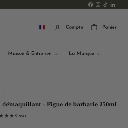
Facebook
Instagram
TikTok
LinkedI
FR
Compte
Panier
Maison & Entretien
La Marque
l
/
t démaquillant - Figue de barbarie 250ml
2 avis