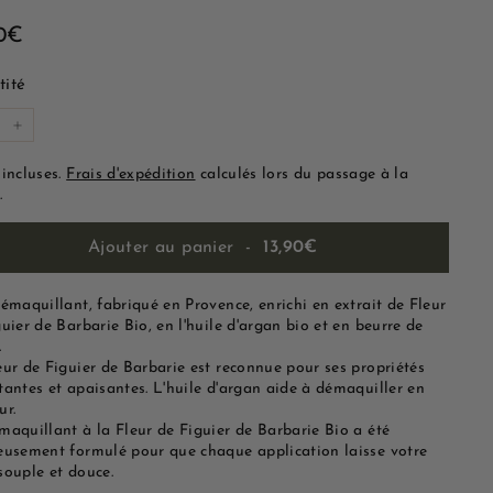
13,90€
90€
lier
ité
+
 incluses.
Frais d'expédition
calculés lors du passage à la
.
Ajouter au panier
-
13,90€
émaquillant, fabriqué en Provence, enrichi en extrait de Fleur
uier de Barbarie Bio, en l'huile d'argan bio et en beurre de
.
eur de Figuier de Barbarie est reconnue pour ses propriétés
tantes et apaisantes. L'huile d'argan aide à démaquiller en
ur.
maquillant à la Fleur de Figuier de Barbarie Bio a été
eusement formulé pour que chaque application laisse votre
souple et douce.