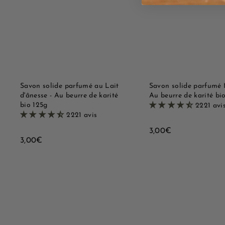
i
o
q
u
u
t
e
e
r
r
a
a
p
u
i
p
d
a
e
n
i
Savon solide parfumé au Lait
Savon solide parfumé 
e
d'ânesse - Au beurre de karité
Au beurre de karité bi
r
bio 125g
2221 avi
2221 avis
3
3,00€
3
3,00€
,
,
0
0
0
0
€
€