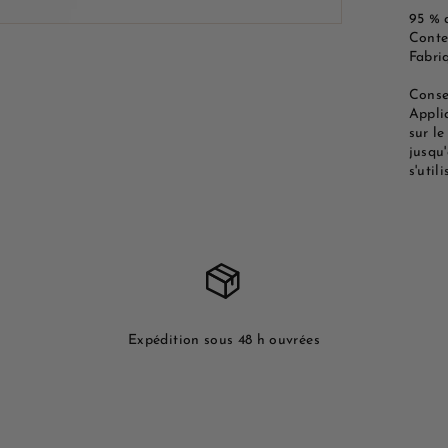
95 % d
Conte
Fabri
Consei
Appliq
sur le
jusqu'
s'util
Expédition sous 48 h ouvrées