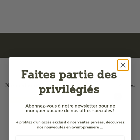
6
6,50€
,
5
0
€
Faites partie des
privilégiés
Nos meilleures ventes
Voir tout
Ajouter au panier
Ajouter au panier
LE PLUS AIMÉ !
Abonnez-vous à notre newsletter
pour ne
manquer aucune de nos offres spéciales !
+ profitez d'un
accès
exclusif à nos ventes privées, découvrez
nos nouveautés en avant-première ...