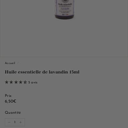
e
M
a
r
s
e
i
l
l
Accueil
/
e
Huile essentielle de lavandin 15ml
5 avis
Prix
Prix
6,50€
6,50€
régulier
Quantité
−
+