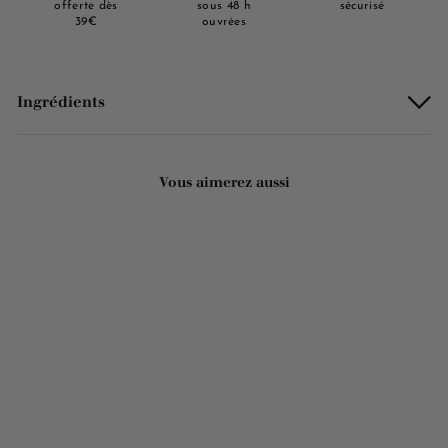
offerte dès
sous 48 h
sécurisé
39€
ouvrées
Ingrédients
Vous aimerez aussi
Ajouter au panier
Huile essentielle de
lavandin 15ml
5 avis