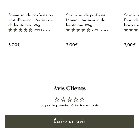
Savon solide parfumé au
Savon solide parfumé
Savon s
Lait d'ânesse - Au beurre
Monoï - Au beurre de
Fleur de
de karité bio 125g
karité bio 125g
beurre d
2221 avis
2221 avis
3
3
3
3,00€
3,00€
3,00€
,
,
,
0
0
0
0
0
0
€
€
Avis Clients
Soyez le premier à écrire un avis
Écrire un avis