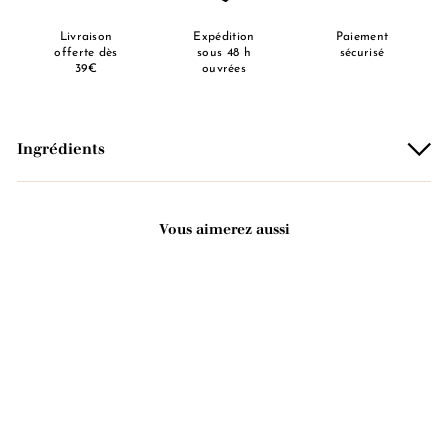
Livraison
Expédition
Paiement
offerte dès
sous 48 h
sécurisé
39€
ouvrées
Ingrédients
Vous aimerez aussi
ÉPUISÉ
Crème pour les mains -