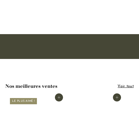
Lavande 75ml
1
12,90€
2
,
9
0
€
Nos meilleures ventes
Voir tout
Ajouter au panier
Ajouter au panier
LE PLUS AIMÉ !