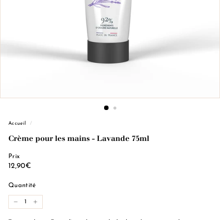
e
M
a
r
s
e
i
l
l
e
Accueil
/
Crème pour les mains - Lavande 75ml
Prix
Prix
12,90€
12,90€
régulier
Quantité
−
+