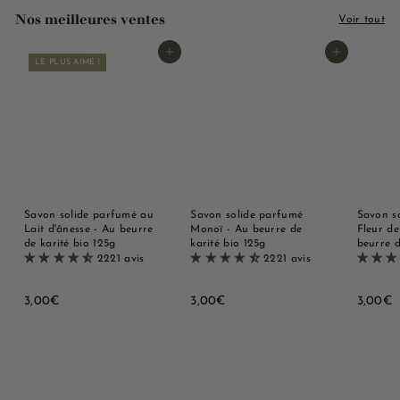
Nos meilleures ventes
Voir tout
Ajouter au panier
Ajouter au panier
LE PLUS AIMÉ !
Savon solide parfumé au
Savon solide parfumé
Savon s
Lait d'ânesse - Au beurre
Monoï - Au beurre de
Fleur de
de karité bio 125g
karité bio 125g
beurre d
2221 avis
2221 avis
3
3
3
3,00€
3,00€
3,00€
,
,
,
0
0
0
0
0
0
€
€