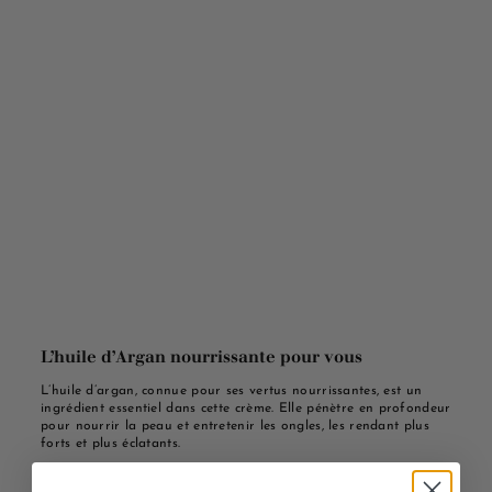
L’huile d’Argan nourrissante pour vous
L’huile d’argan, connue pour ses vertus nourrissantes, est un
ingrédient essentiel dans cette crème. Elle pénètre en profondeur
pour nourrir la peau et entretenir les ongles, les rendant plus
forts et plus éclatants.