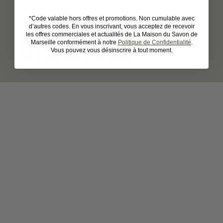
Un soin quotidien
*Code valable hors offres et promotions. Non cumulable avec
d’autres codes. En vous inscrivant, vous acceptez de recevoir
les offres commerciales et actualités de La Maison du Savon de
Composée à 93 % d'ingrédients d'origine naturelle, la crème
Marseille conformément à notre
Politique de Confidentialité
.
mains lait d'ânesse est parfaite pour une utilisation quotidienne.
Vous pouvez vous désinscrire à tout moment.
Sans parabènes ni ingrédients agressifs, elle convient à tous les
types de peaux, même les plus sensibles.