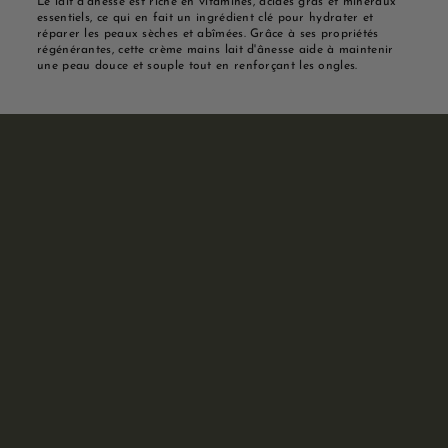
Le lait d'ânesse est riche en vitamines, acides gras et minéraux
essentiels, ce qui en fait un ingrédient clé pour hydrater et
réparer les peaux sèches et abîmées. Grâce à ses propriétés
régénérantes, cette crème mains lait d'ânesse aide à maintenir
une peau douce et souple tout en renforçant les ongles.