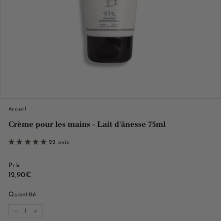
e
M
a
r
s
e
i
l
l
Accueil
/
e
Crème pour les mains - Lait d'ânesse 75ml
22 avis
Prix
Prix
12,90€
12,90€
régulier
Quantité
−
+