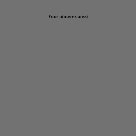
Vous aimerez aussi
Ajouter au panier
Crème pour les mains -
Lait d'ânesse 75ml
22 avis
1
12,90€
2
,
9
0
€