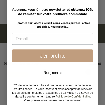
3
32,90€
obtenez 10%
Abonnez-vous à notre newsletter et
2
de remise
sur votre première commande
*
,
9
+ profitez d'un accès
exclusif à nos ventes privées, offres
0
spéciales, nouveautés...
€
J'en profite
Nos meilleures ventes
Voir tout
Non, merci
Ajouter au panier
Ajouter au panier
LE PLUS AIMÉ !
*Code valable hors offres et promotions. Non cumulable avec
d’autres codes. En vous inscrivant, vous acceptez de recevoir
les offres commerciales et actualités de La Maison du Savon de
Marseille conformément à notre
Politique de Confidentialité
.
Vous pouvez vous désinscrire à tout moment.