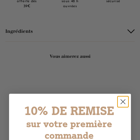
offerte dès
sous 48 h
sécurisé
39€
ouvrées
Ingrédients
Vous aimerez aussi
ÉPUISÉ
10% DE REMISE
sur votre première
Coffret de soins pour le
corps bien-être - Chevre
commande
1 avis