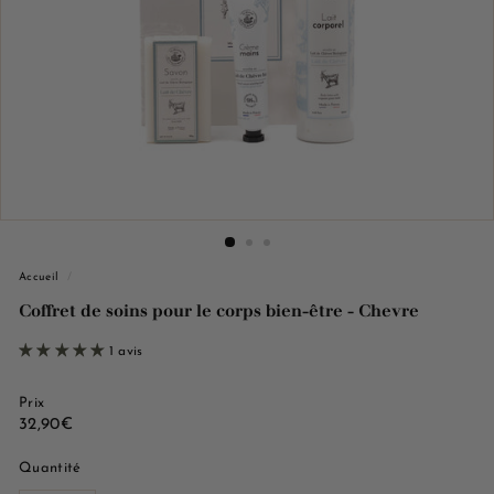
e
M
a
r
s
e
i
l
l
e
Accueil
/
Coffret de soins pour le corps bien-être - Chevre
1 avis
Prix
Prix
32,90€
32,90€
régulier
Quantité