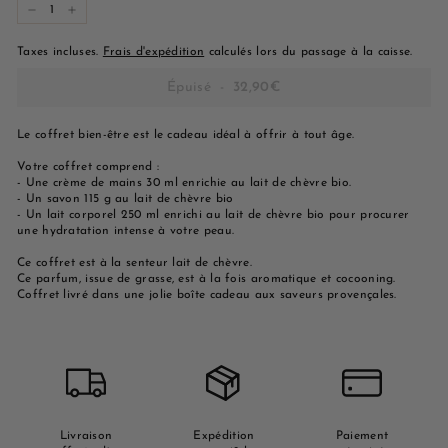
−
+
Taxes incluses.
Frais d'expédition
calculés lors du passage à la caisse.
Épuisé
-
32,90€
Le coffret bien-être est le cadeau idéal à offrir à tout âge.
Votre coffret comprend :
- Une crème de mains 30 ml enrichie au lait de chèvre bio.
- Un savon 115 g au lait de chèvre bio
- Un lait corporel 250 ml enrichi au lait de chèvre bio pour procurer
une hydratation intense à votre peau.
Ce coffret est à la senteur lait de chèvre.
Ce parfum, issue de grasse, est à la fois aromatique et cocooning.
Coffret livré dans une jolie boîte cadeau aux saveurs provençales.
Livraison
Expédition
Paiement