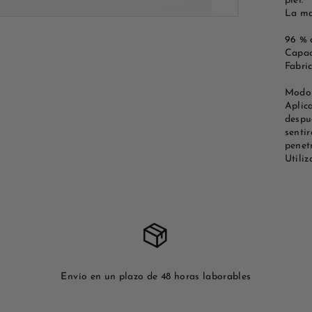
piel.
La man
96 % 
Capac
Fabri
Modo 
Aplic
despué
senti
penet
Utiliz
Envío en un plazo de 48 horas laborables