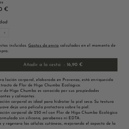
os
io
16,90
0 €
tual
€
idad
+
stos incluidos.
Gastos de envío
calculados en el momento de
mpra.
Añadir a la cesta
-
16,90 €
ra loción corporal, elaborada en Provenza, está enriquecida
xtracto de Flor de Higo Chumbo Ecológico.
or de Higo Chumbo es conocida por sus propiedades
tantes y calmantes.
oción corporal es ideal para hidratar la piel seca. Su textura
uave deja una película protectora sobre la piel.
loción corporal de 250 ml con Flor de Higo Chumbo Ecológico
formulada sin silicona, parabenos ni EDTA.
 y regenera las células cutáneas, mejorando el aspecto de la