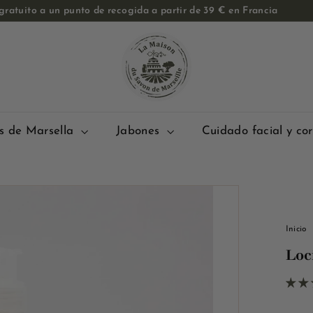
ratuito a un punto de recogida a partir de 39 € en Francia
Pase
E
de
diapositivas
l
Pausa
M
a
i
s
s de Marsella
Jabones
Cuidado facial y co
o
n
d
u
S
Inicio
a
Loc
v
o
n
d