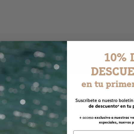
10% 
DESCU
en tu prime
Suscríbete a nuestro boletín
de descuento
en tu 
Los más vendidos
*
+ acceso
exclusivo a nuestras ve
especiales, nuevos p
T
T