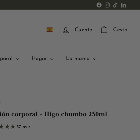
Facebook
Instagram
TikTok
LinkedI
ES
Cuenta
Cesta
rporal
Hogar
La marca
/
ión corporal - Higo chumbo 250ml
37 avis