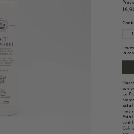
Preci
e
Prec
16,9
M
habi
a
Cant
r
s
-
e
Impue
i
la co
l
l
e
Nuest
con e
La Fl
hidra
Esta l
muy s
Esta 
está 
Calma