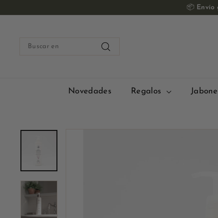
Ir
📦
Envío g
al
contenido
Buscar
en
Buscar
en
Novedades
Regalos
Jabone