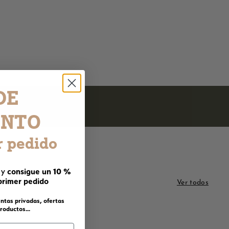
DE
ENTO
r pedido
consigue un 10 %
 y
primer pedido
Ver todos
ntas privadas, ofertas
roductos...
T
T