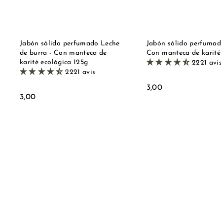
l
d
a
a
c
e
s
t
Jabón sólido perfumado Leche
Jabón sólido perfumad
a
de burra - Con manteca de
Con manteca de karité
karité ecológica 125g
2221 avi
2221 avis
3
3,00
3
3,00
,
,
0
0
0
0