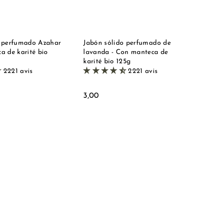
l
l
d
d
a
a
a
a
c
c
e
e
s
s
t
t
o perfumado Azahar
Jabón sólido perfumado de
a
a
a de karité bio
lavanda - Con manteca de
karité bio 125g
2221 avis
2221 avis
3
3,00
,
0
0