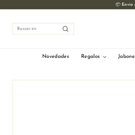
Ir
📦
Envío g
al
contenido
Buscar
en
Buscar
en
Novedades
Regalos
Jabone