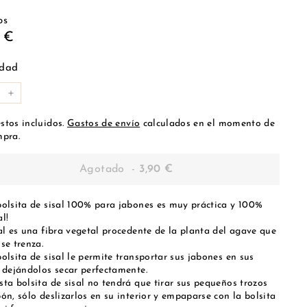
os
io
3,90
0 €
tual
€
idad
+
stos incluidos.
Gastos de envío
calculados en el momento de
mpra.
Agotado
-
3,90 €
bolsita de sisal 100% para jabones es muy práctica y 100%
l!
sal es una fibra vegetal procedente de la planta del agave que
se trenza.
olsita de sisal le permite transportar sus jabones en sus
s dejándolos secar perfectamente.
sta bolsita de sisal no tendrá que tirar sus pequeños trozos
ón, sólo deslizarlos en su interior y empaparse con la bolsita