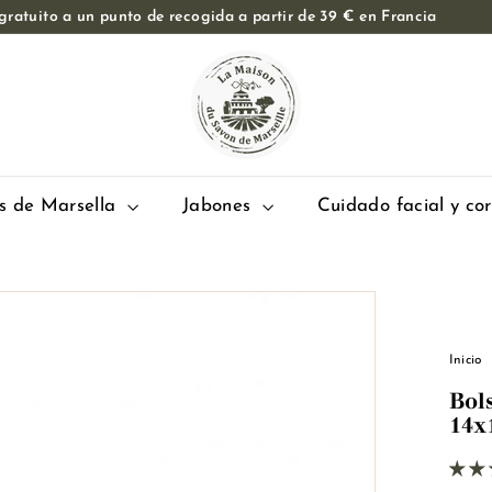
ratuito a un punto de recogida a partir de 39 € en Francia
Pase
E
de
diapositivas
l
Pausa
M
a
i
s
s de Marsella
Jabones
Cuidado facial y co
o
n
d
u
S
Inicio
a
Bol
v
14x
o
n
d