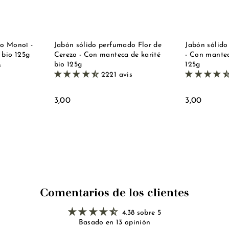
l
l
d
d
a
a
a
a
c
c
e
e
s
s
t
t
o Monoï -
Jabón sólido perfumado Flor de
Jabón sólid
a
a
 bio 125g
Cerezo - Con manteca de karité
- Con mantec
bio 125g
125g
s
2221 avis
3
3
3,00
3,00
,
,
0
0
0
0
Comentarios de los clientes
4.38 sobre 5
Basado en 13 opinión