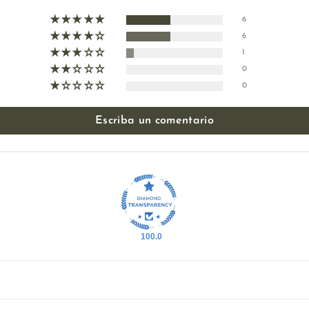
6
6
1
0
0
Escriba un comentario
100.0