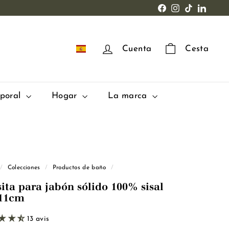
Facebook
Instagram
TikTok
LinkedI
ES
Cuenta
Cesta
rporal
Hogar
La marca
/
Colecciones
/
Productos de baño
/
sita para jabón sólido 100% sisal
11cm
13 avis