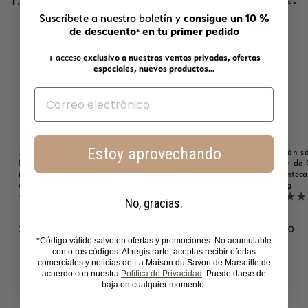
Los más vendidos
Ver todos
consigue un 10 %
Suscríbete a nuestro boletín y
de descuento
en tu primer pedido
Añadir a la cesta
Añadir a la cesta
*
¡EL MÁS QUERIDO!
+ acceso
exclusivo a nuestras ventas privadas, ofertas
especiales, nuevos productos...
Estoy aprovechando
Jabón sólido perfumado
Jabón sólido perfumado
Jabón s
Leche de burra - Con
Monoï - Con manteca de
Flor de 
manteca de karité
karité bio 125g
manteca 
ecológica 125g
125g
2221 avis
2221 avis
No, gracias.
3
3,00
3
3
3,00
3,00
,
*Código válido salvo en ofertas y promociones. No acumulable
,
,
0
con otros códigos. Al registrarte, aceptas recibir ofertas
0
0
0
comerciales y noticias de La Maison du Savon de Marseille de
0
0
acuerdo con nuestra
Política de Privacidad
. Puede darse de
baja en cualquier momento.