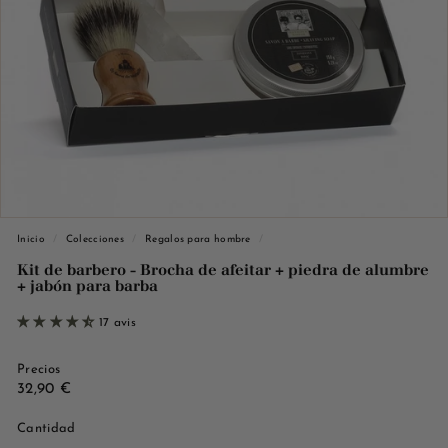
d
e
M
a
r
s
e
i
l
l
Inicio
/
Colecciones
/
Regalos para hombre
/
e
Kit de barbero - Brocha de afeitar + piedra de alumbre
+ jabón para barba
17 avis
Precios
Precio
32,90
32,90 €
habitual
€
Cantidad