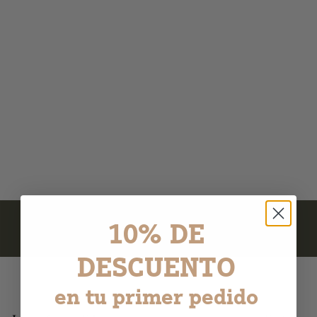
Kit de barbero - Brocha
de afeitar + piedra de
alumbre + jabón para
barba
17 avis
3
32,90
2
,
9
0
10% DE
DESCUENTO
en tu primer pedido