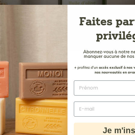
e
M
Faites par
a
r
privilé
s
e
Abonnez-vous à notre n
i
manquer aucune de nos of
Appli
l
+ profitez d'un
accès
exclusif à nos
l
nos nouveautés en avan
e
Je m'ins