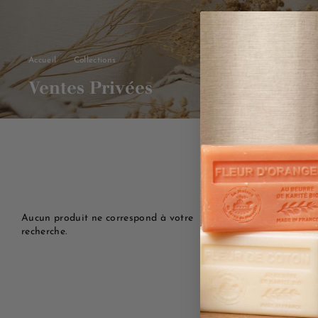
Accueil
/
Collections
/
Ventes Privées
Aucun produit ne correspond à votre
recherche.