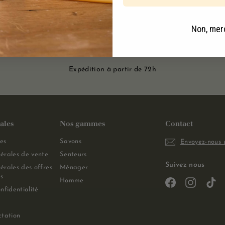
Non, mer
Expédition à partir de 72h
ales
Nos gammes
Contact
es
Savons
Envoyez-nous 
érales de vente
Senteurs
Suivez nous
érales des offres
Ménager
s
Homme
Facebook
Instagra
Ti
nfidentialité
ctation