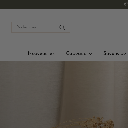
Passer

au
contenu
Search
Rechercher
Nouveautés
Cadeaux
Savons de 