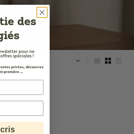
tie des
giés
ewsletter
pour ne
fres spéciales !
quer
Grande
Petit
Lister
 ventes privées, découvrez
t-première ...
cris