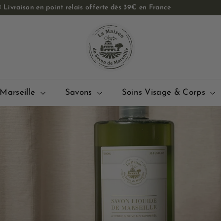

Livraison en point relais offerte dès 39€ en France
Diaporama
L
Pause
a
M
a
i
s
Marseille
Savons
Soins Visage & Corps
o
n
d
u
S
a
v
o
n
d