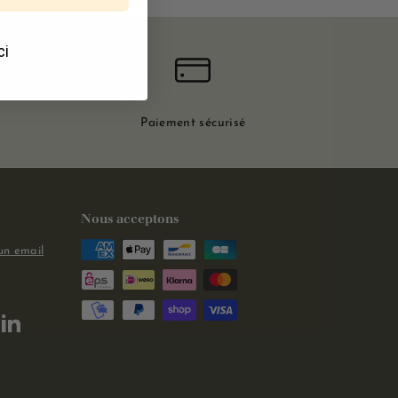
ci
Paiement sécurisé
Nous acceptons
un email
m
kTok
LinkedIn